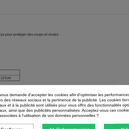
cyx pour protéger des coups et chutes
L
-115cm
ous demande d'accepter les cookies afin d'optimiser les performances
és des réseaux sociaux et la pertinence de la publicité. Les cookies tier
ux et à la publicité sont utilisés pour vous offrir des fonctionnalités op
PEUVENT ÉGALEMENT VOUS INTÉRESSER
aux, ainsi que des publicités personnalisées. Acceptez-vous ces cookie
 associées à l'utilisation de vos données personnelles ?