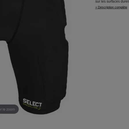
sur les surfaces dures
+ Description complète
er le zoom