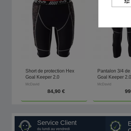
tune
Short de protection Hex
Pantalon 3/4 de
Goal Keeper 2.0
Goal Keeper 2.
McDavid
McDavid
84,90 €
99
Service Client
du lundi au vendredi
Q