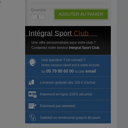
.
Quantité :
AJOUTER AU PANIER
Intégral Sport
Club
Une offre personnalisée pour votre club ?
Contactez notre service
Integral Sport Club
.
Une question ? Un conseil ?
Notre service client est à votre écoute.
05 79 80 60 00
email
au
ou par
Livraison gratuite dès 100 € d'achat.
Paiement en ligne 100% sécurisé
Paiement par virement
Satisfait ou remboursé jusqu'à 60 jours