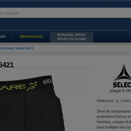
INTEGRAL SPORT
EAR
DÉSTOCKAGE
POUR LES CLUBS
sion avec pads 6421
6421
Référence :
S_L71001
Short de compressio
protections EVA au n
hanches, cuisses et 
pour protéger des co