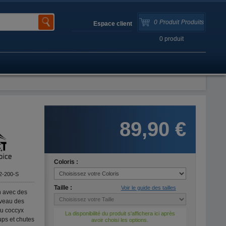
0
Produit
Produits
Espace client
0
produit
89,90 €
Coloris :
2-200-S
Taille :
Voir le guide des tailles
n avec des
iveau des
du coccyx
La disponibilité du produit s'affichera ici après
ups et chutes
avoir choisi les options.