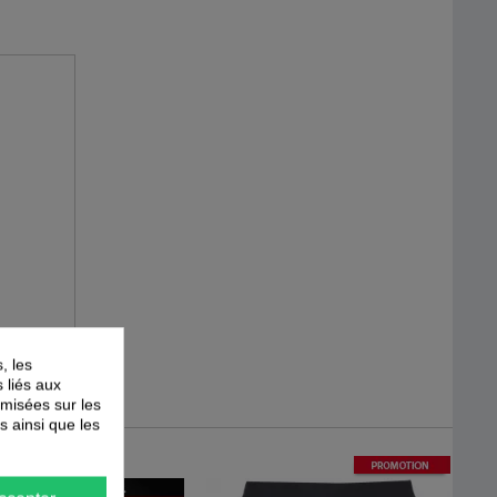
, les
s liés aux
timisées sur les
s ainsi que les
-
15
%
PROMOTION