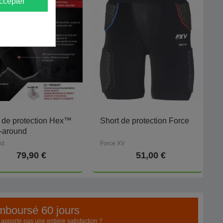
ccepter
 de protection Hex™
Short de protection Force
-around
id
Force XV
79,90 €
51,00 €
emboursé 60 jours
pporte pas une entière satisfaction ?