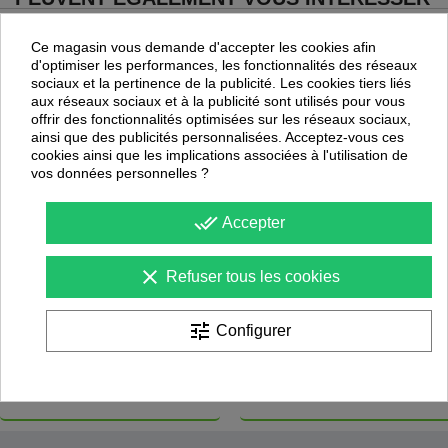
Ce magasin vous demande d'accepter les cookies afin
d'optimiser les performances, les fonctionnalités des réseaux
sociaux et la pertinence de la publicité. Les cookies tiers liés
aux réseaux sociaux et à la publicité sont utilisés pour vous
offrir des fonctionnalités optimisées sur les réseaux sociaux,
ainsi que des publicités personnalisées. Acceptez-vous ces
cookies ainsi que les implications associées à l'utilisation de
vos données personnelles ?
done_all
Accepter
clear
Refuser tous les cookies
Filet de Basket cablé PA 4
Filets de Basket nylon 6
tune
Configurer
mm Bleu, Blanc, Rouge
mm Anti Whip (la paire)
Sporti
Sporti