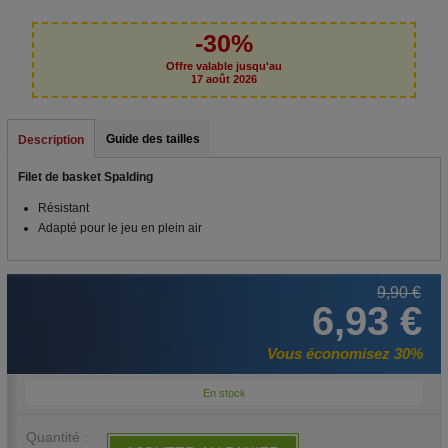
-30%
Offre valable jusqu'au
17 août 2026
Guide des tailles
Description
Filet de basket Spalding
Résistant
Adapté pour le jeu en plein air
9,90 €
6,93 €
Vous économisez 30%
En stock
Quantité :