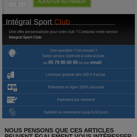
AJOUTER AU PANIER
Intégral Sport
Club
Une offre personnalisée pour votre club ? Contactez notre service
Integral Sport Club
.
Une question ? Un conseil ?
Notre service client est à votre écoute.
05 79 80 60 00
email
au
ou par
Livraison gratuite dès 100 € d'achat.
Paiement en ligne 100% sécurisé
Paiement par virement
Satisfait ou remboursé jusqu'à 60 jours
NOUS PENSONS QUE CES ARTICLES
PEUVENT ÉGALEMENT VOUS INTÉRESSER