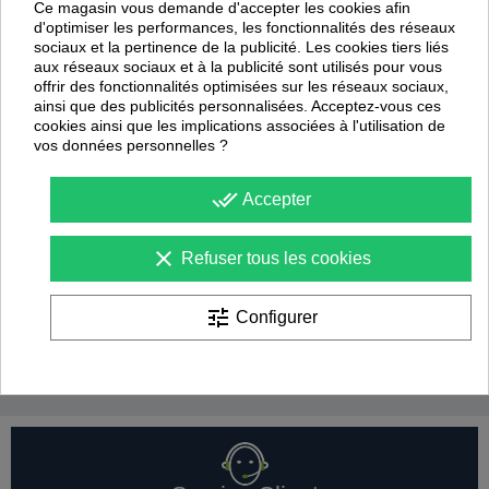
Ce magasin vous demande d'accepter les cookies afin
d'optimiser les performances, les fonctionnalités des réseaux
sociaux et la pertinence de la publicité. Les cookies tiers liés
aux réseaux sociaux et à la publicité sont utilisés pour vous
offrir des fonctionnalités optimisées sur les réseaux sociaux,
ainsi que des publicités personnalisées. Acceptez-vous ces
cookies ainsi que les implications associées à l'utilisation de
vos données personnelles ?
done_all
Accepter
clear
Panier Réglable petit
Panier de Basket mural à
Refuser tous les cookies
modèle 1,65m à 2,2m
hauteur réglable
rectangulaire (l'unité)
Sporti
tune
Configurer
Sporti