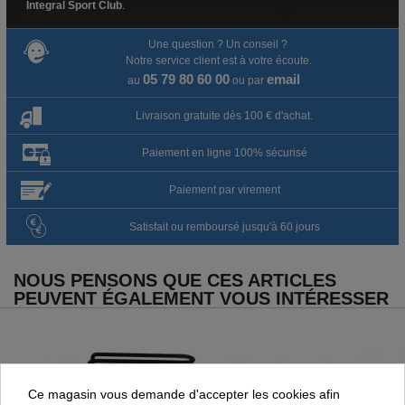
Integral Sport Club
.
Une question ? Un conseil ?
Notre service client est à votre écoute.
05 79 80 60 00
email
au
ou par
Livraison gratuite dès 100 € d'achat.
Paiement en ligne 100% sécurisé
Paiement par virement
Satisfait ou remboursé jusqu'à 60 jours
NOUS PENSONS QUE CES ARTICLES
PEUVENT ÉGALEMENT VOUS INTÉRESSER
Ce magasin vous demande d'accepter les cookies afin