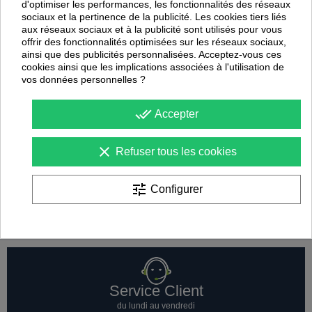
d'optimiser les performances, les fonctionnalités des réseaux
sociaux et la pertinence de la publicité. Les cookies tiers liés
aux réseaux sociaux et à la publicité sont utilisés pour vous
offrir des fonctionnalités optimisées sur les réseaux sociaux,
ainsi que des publicités personnalisées. Acceptez-vous ces
cookies ainsi que les implications associées à l'utilisation de
vos données personnelles ?
done_all
Accepter
Lot de 24 disques de
Lot de 10 marquages au
clear
Refuser tous les cookies
repérage Bleu-Blanc-
sol numérotés
Rouge
Sporti
Sporti
tune
Configurer
Service Client
du lundi au vendredi