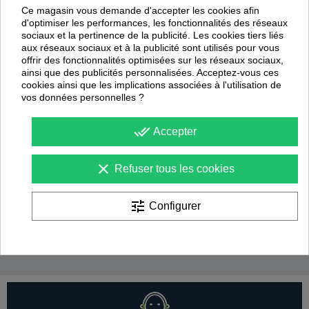
Ce magasin vous demande d'accepter les cookies afin
d'optimiser les performances, les fonctionnalités des réseaux
sociaux et la pertinence de la publicité. Les cookies tiers liés
aux réseaux sociaux et à la publicité sont utilisés pour vous
offrir des fonctionnalités optimisées sur les réseaux sociaux,
ainsi que des publicités personnalisées. Acceptez-vous ces
cookies ainsi que les implications associées à l'utilisation de
vos données personnelles ?
done_all
Accepter
clear
Refuser tous les cookies
Porte Bidon One
Porte bidon pliable
tune
Configurer
Jako
Jako
12,00 €
23,94 €