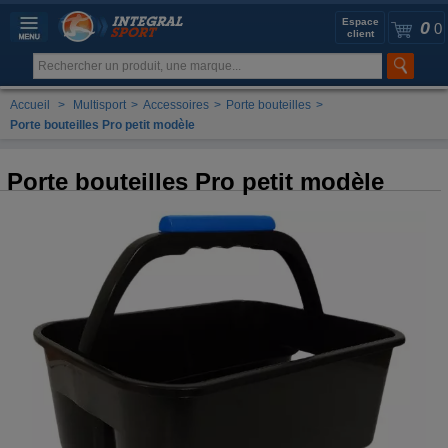
Espace
0
0
client
Accueil
>
Multisport
>
Accessoires
>
Porte bouteilles
>
Porte bouteilles Pro petit modèle
Porte bouteilles Pro petit modèle