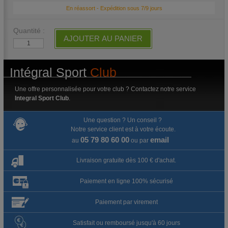
En réassort - Expédition sous 7/9 jours
Quantité :
AJOUTER AU PANIER
Intégral Sport
Club
Une offre personnalisée pour votre club ? Contactez notre service
Integral Sport Club
.
Une question ? Un conseil ?
Notre service client est à votre écoute.
05 79 80 60 00
email
au
ou par
Livraison gratuite dès 100 € d'achat.
Paiement en ligne 100% sécurisé
Paiement par virement
Satisfait ou remboursé jusqu'à 60 jours