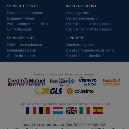
SERVICE CLIENTS
INTEGRAL SPORT
Passer une commande
Nos magasins
Echange / Retour
Qui sommes-nous ?
Accès à mon compte client
Un projet, rencontrons-nous...
Contactez-nous
Recrutement - Offres d'emploi
SERVICES PLUS
A PROPOS
Satisfait ou remboursé
Mentions légales
Paiement sécurisé
Conditions générales de vente
Qualité de service
Charte de confidentialité
Paiements sécurisés
Transport partenaires
Pays de livraison (livraison partout dans le monde et DOM-TOM)
Integral Sport est une marque déposée à l'INPI © 2006-2024