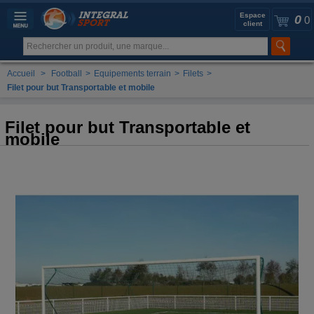
Espace
0
0
client
Accueil
>
Football
>
Equipements terrain
>
Filets
>
Filet pour but Transportable et mobile
Filet pour but Transportable et
mobile