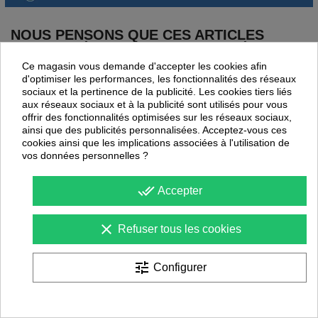
NOUS PENSONS QUE CES ARTICLES
PEUVENT ÉGALEMENT VOUS INTÉRESSER
Ce magasin vous demande d'accepter les cookies afin
d'optimiser les performances, les fonctionnalités des réseaux
sociaux et la pertinence de la publicité. Les cookies tiers liés
aux réseaux sociaux et à la publicité sont utilisés pour vous
offrir des fonctionnalités optimisées sur les réseaux sociaux,
ainsi que des publicités personnalisées. Acceptez-vous ces
cookies ainsi que les implications associées à l'utilisation de
vos données personnelles ?
done_all
Accepter
clear
Refuser tous les cookies
tune
Configurer
Filet pour mini but pliable
Filet pour but
Elite 155 x 95 cm (l'unité)
Transportable maille 3mm
Sporti
Sporti