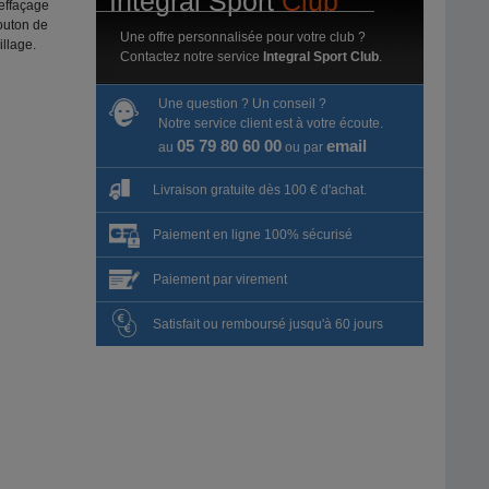
Intégral Sport
Club
'effaçage
outon de
Une offre personnalisée pour votre club ?
illage.
Contactez notre service
Integral Sport Club
.
Une question ? Un conseil ?
Notre service client est à votre écoute.
05 79 80 60 00
email
au
ou par
Livraison gratuite dès 100 € d'achat.
Paiement en ligne 100% sécurisé
Paiement par virement
Satisfait ou remboursé jusqu'à 60 jours