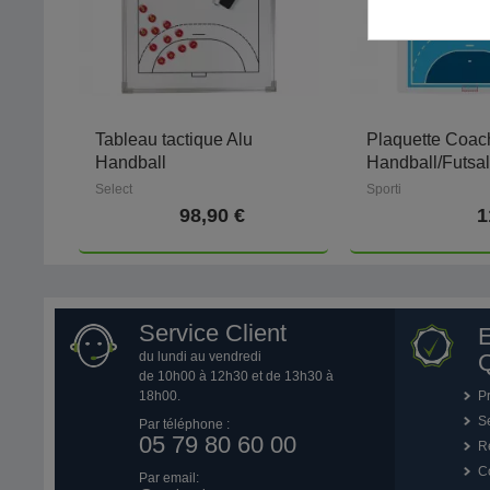
Tableau tactique Alu
Plaquette Coac
Handball
Handball/Futsa
Select
Sporti
98,90 €
1
Service Client
du lundi au vendredi
Q
de 10h00 à 12h30 et de 13h30 à
18h00.
P
Se
Par téléphone :
05 79 80 60 00
R
Co
Par email: