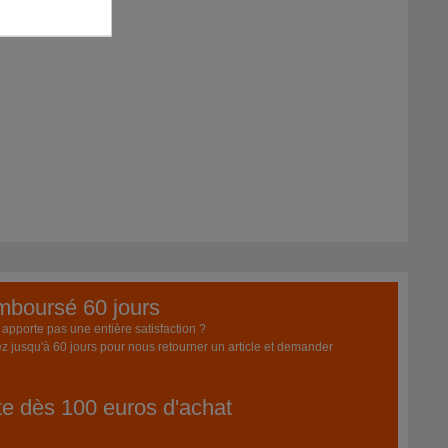
emboursé 60 jours
pporte pas une entière satisfaction ?
z jusqu'à 60 jours pour nous retourner un article et demander
ite dès 100 euros d'achat