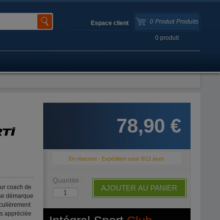
0
Produit
Produits
Espace client
0
produit
78,90 €
En réassort - Expédition sous 9/11 jours
Quantité :
our coach de
AJOUTER AU PANIER
l se démarque
iculièrement
rès appréciée