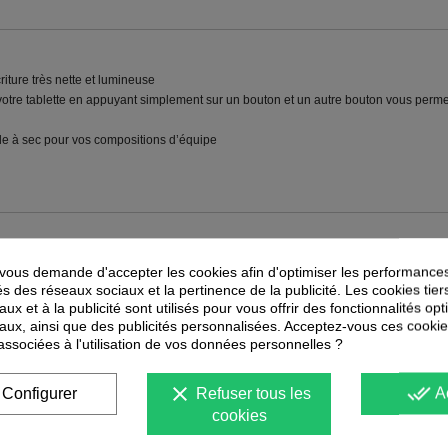
riture très nette et lumineuse
 votre tablette en appuyant simplement sur un bouton et un autre bouton vous perme
le à sec pour vos compositions d’équipe
PEUVENT ÉGALEMENT VOUS INTÉRESSER
ous demande d'accepter les cookies afin d'optimiser les performances
és des réseaux sociaux et la pertinence de la publicité. Les cookies tier
ux et à la publicité sont utilisés pour vous offrir des fonctionnalités op
aux, ainsi que des publicités personnalisées. Acceptez-vous ces cookie
 associées à l'utilisation de vos données personnelles ?
clear
done_all
Configurer
Refuser tous les
A
cookies