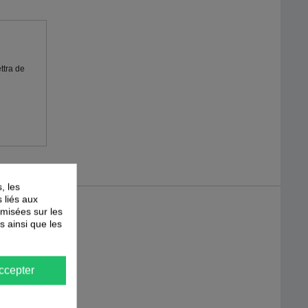
ttra de
, les
s liés aux
timisées sur les
s ainsi que les
ccepter