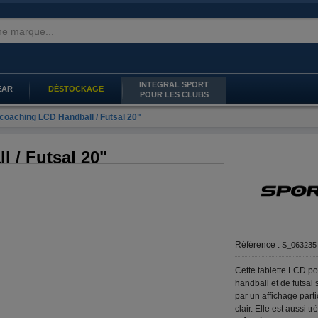
INTEGRAL SPORT
EAR
DÉSTOCKAGE
POUR LES CLUBS
 coaching LCD Handball / Futsal 20"
 / Futsal 20"
Référence :
S_063235
Cette tablette LCD p
handball et de futsa
par un affichage part
clair. Elle est aussi t