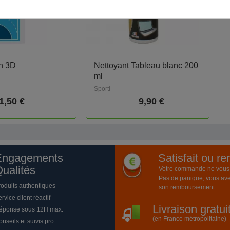
h 3D
Nettoyant Tableau blanc 200
l
ml
Sporti
1,50 €
9,90 €
Engagements
Satisfait ou r
ualités
Votre commande ne vous a
Pas de panique, vous ave
roduits authentiques
son remboursement.
rvice client réactif
Livraison gratu
éponse sous 12H max.
(en France métropolitaine)
nseils et suivis pro.