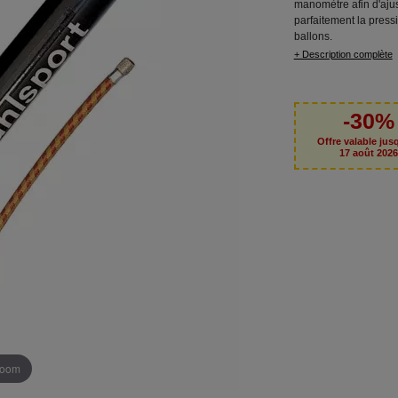
manomètre afin d'ajus
parfaitement la press
ballons.
+ Description complète
-30%
Offre valable jus
17 août 202
 zoom