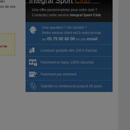
Intégral Sport
Club
ter
ion de vos
Une offre personnalisée pour votre club ?
Contactez notre service
Integral Sport Club
.
Une question ? Un conseil ?
Notre service client est à votre écoute.
05 79 80 60 00
email
au
ou par
qu'au
6
Livraison gratuite dès 100 € d'achat.
Paiement en ligne 100% sécurisé
Paiement par virement
Satisfait ou remboursé jusqu'à 60 jours