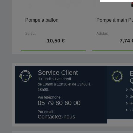
Pompe à ballon
Pompe à main 
Select
Adidas
10,50 €
7,74 
Service Client
du lundi au vendredi
Q
de 10h00 à 12h30 et de 13h30 à
18h00.
P
Se
Par téléphone :
05 79 80 60 00
R
Co
Par email:
Contactez-nous