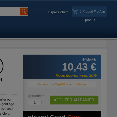
0
Produit
Produits
Espace client
0
produit
14,90 €
10,43 €
Vous économisez 30%
En réassort - Expédition sous 4/6 jours
1
Quantité :
nfler ou
AJOUTER AU PANIER
le gonflage
itez pas à
llèle un