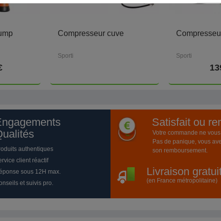
Pump
Compresseur cuve
Compresseur
Sporti
Sporti
€
13
Engagements
Satisfait ou r
ualités
Votre commande ne vous a
Pas de panique, vous ave
roduits authentiques
son remboursement.
rvice client réactif
Livraison gratu
éponse sous 12H max.
(en France métropolitaine)
nseils et suivis pro.