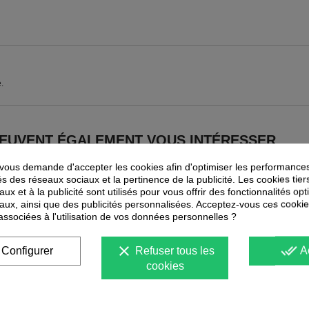
.
PEUVENT ÉGALEMENT VOUS INTÉRESSER
-
35
%
ous demande d'accepter les cookies afin d'optimiser les performances
PROMOTION
és des réseaux sociaux et la pertinence de la publicité. Les cookies tier
ux et à la publicité sont utilisés pour vous offrir des fonctionnalités op
aux, ainsi que des publicités personnalisées. Acceptez-vous ces cookie
 associées à l'utilisation de vos données personnelles ?
clear
done_all
Configurer
Refuser tous les
A
cookies