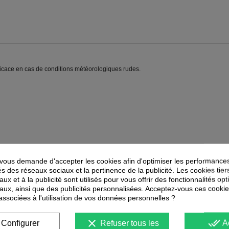
fficace en cas de conditions météorologiques rudes.
ous demande d'accepter les cookies afin d'optimiser les performances
és des réseaux sociaux et la pertinence de la publicité. Les cookies tier
PEUVENT ÉGALEMENT VOUS INTÉRESSER
ux et à la publicité sont utilisés pour vous offrir des fonctionnalités op
aux, ainsi que des publicités personnalisées. Acceptez-vous ces cookie
 associées à l'utilisation de vos données personnelles ?
-
35
%
-
30
%
PROMOTION
PROMOTION
clear
done_all
Configurer
Refuser tous les
A