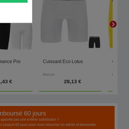
rmance Pro
Cuissard Eco Lotus
Cuissar
Macron
Macron
,43 €
28,13 €
emboursé 60 jours
pporte pas une entière satisfaction ?
z jusqu'à 60 jours pour nous retourner un article et demander