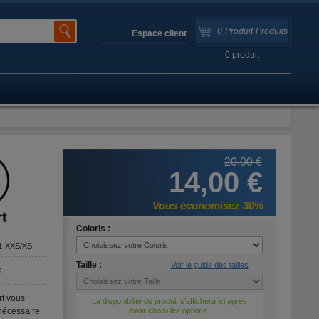
0
Produit
Produits
Espace client
0
produit
20,00 €
14,00 €
Vous économisez 30%
Coloris :
1-XXS/XS
Taille :
Voir le guide des tailles
s
rt vous
La disponibilité du produit s'affichera ici après
nécessaire
avoir choisi les options.