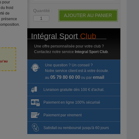
s pour
du froid
Quantité :
erté de
AJOUTER AU PANIER
a présence
composition.
Intégral Sport
Club
Une offre personnalisée pour votre club ?
Contactez notre service
Integral Sport Club
.
qu'au
Une question ? Un conseil ?
6
Notre service client est à votre écoute.
05 79 80 60 00
email
au
ou par
Livraison gratuite dès 100 € d'achat.
Paiement en ligne 100% sécurisé
Paiement par virement
Satisfait ou remboursé jusqu'à 60 jours