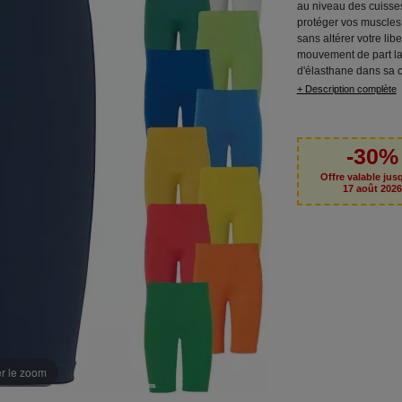
au niveau des cuisse
protéger vos muscles 
sans altérer votre lib
mouvement de part l
d'élasthane dans sa 
+ Description complète
-30%
Offre valable jus
17 août 202
er le zoom