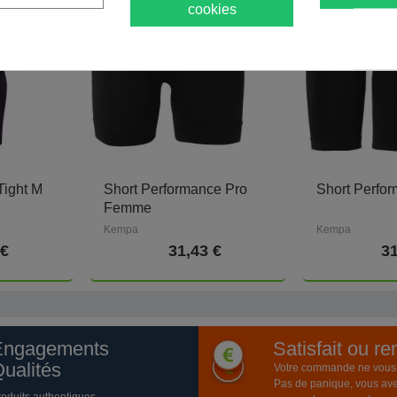
cookies
Tight M
Short Performance Pro
Short Perfo
Femme
Kempa
Kempa
 €
31,43 €
31
Engagements
Satisfait ou r
ualités
Votre commande ne vous a
Pas de panique, vous ave