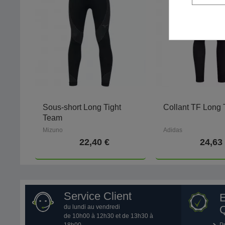
Sous-short Long Tight
Collant TF Long 
Team
Mizuno
Adidas
22,40 €
24,63
Service Client
du lundi au vendredi
Q
de 10h00 à 12h30 et de 13h30 à