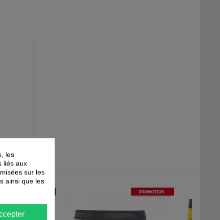
, les
s liés aux
timisées sur les
s ainsi que les
-
30
%
-
25
%
PROMOTION
PROMOTION
ccepter