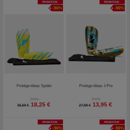
Promotion
Promotion
-
50
%
-
50
%
Protège-tibias Spider
Protège-tibias J-Pro
Joma
Joma
18,25 €
13,95 €
36,50 €
27,90 €
Promotion
Promotion
-
50
%
-
50
%