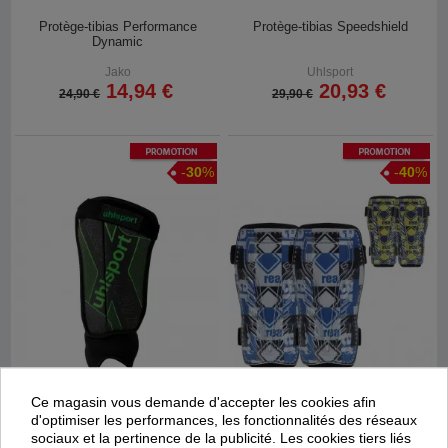
Protège-tibias Performance
Protège-tibias Speedshield
Dynamic
Jako
Uhlsport
14,94 €
20,93 €
24,90 €
29,90 €
Promotion
Promotion
-
30
%
-
40
%
Ce magasin vous demande d'accepter les cookies afin
d'optimiser les performances, les fonctionnalités des réseaux
sociaux et la pertinence de la publicité. Les cookies tiers liés
Protège-tibias Flex Plate
Protège-tibias Takle ID