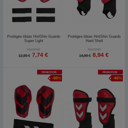
Protèges-tibias HmlShin Guards
Protèges-tibias HmlShin Guards
Super Light
Hard Shell
Hummel
Hummel
7,74 €
8,94 €
12,90 €
14,90 €
Promotion
Promotion
-
40
%
-
40
%