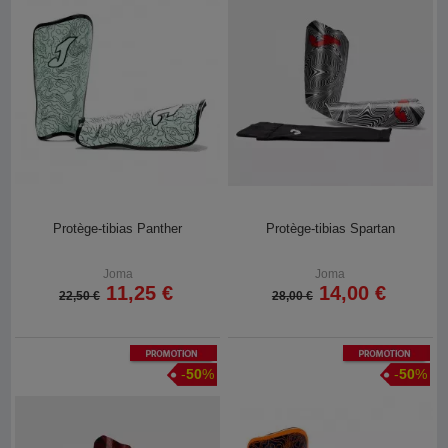
Protège-tibias Panther
Protège-tibias Spartan
Joma
Joma
11,25 €
14,00 €
22,50 €
28,00 €
Promotion
Promotion
-
50
%
-
50
%