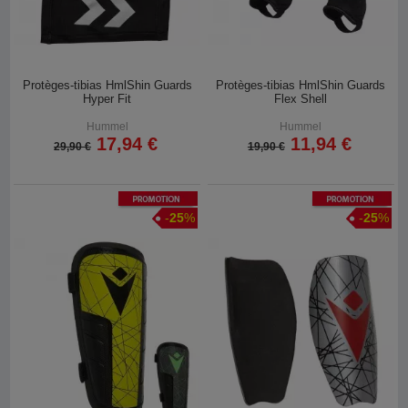
Protèges-tibias HmlShin Guards
Protèges-tibias HmlShin Guards
Hyper Fit
Flex Shell
Hummel
Hummel
17,94 €
11,94 €
29,90 €
19,90 €
Promotion
Promotion
-
25
%
-
25
%