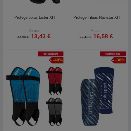
Protège tibias Lister XH
Protège Tibias Navistar XH
Macron
Macron
13,43 €
16,58 €
17,90 €
22,10 €
Promotion
Promotion
-
40
%
-
30
%