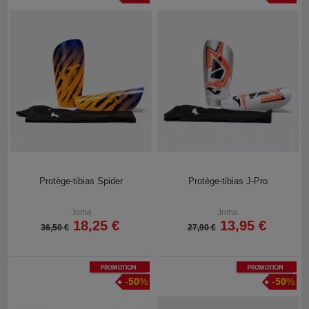
Protège-tibias Spider
Protège-tibias J-Pro
Joma
Joma
18,25 €
13,95 €
36,50 €
27,90 €
Promotion
Promotion
-
50
%
-
50
%