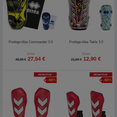
Protège-tibia Commander 3.0
Protège-tibia Takle 3.0
Errea
Errea
27,54 €
12,90 €
45,90 €
21,50 €
Promotion
Promotion
-
40
%
-
40
%