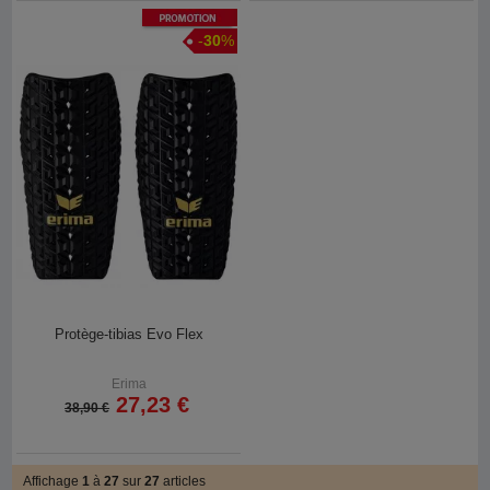
Promotion
-
30
%
Protège-tibias Evo Flex
Erima
27,23 €
38,90 €
Affichage
1
à
27
sur
27
articles