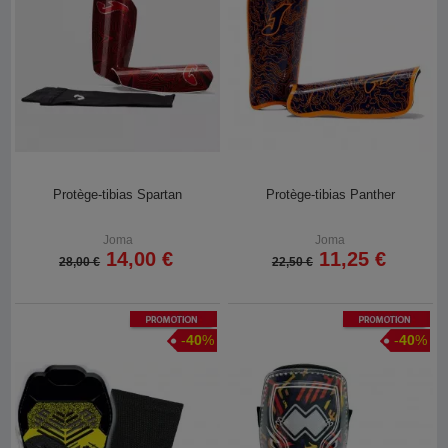
Protège-tibias Spartan
Protège-tibias Panther
Joma
Joma
14,00 €
11,25 €
28,00 €
22,50 €
Promotion
Promotion
-
40
%
-
40
%