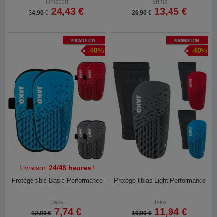
Uhlsport
Erima
24,43 €
13,45 €
34,90 €
26,90 €
Promotion
Promotion
-
40
%
-
40
%
Livraison
24/48 heures
!
Protège-tibis Basic Performance
Protège-tibias Light Performance
Jako
Jako
7,74 €
11,94 €
12,90 €
19,90 €