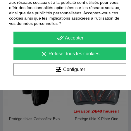
aux réseaux sociaux et à la publicité sont utilisés pour vous
offrir des fonctionnalités optimisées sur les réseaux sociaux,
Uhlsport
Errea
ainsi que des publicités personnalisées. Acceptez-vous ces
13,93 €
12,90 €
19,90 €
21,50 €
cookies ainsi que les implications associées à l'utilisation de
vos données personnelles ?
Promotion
Promotion
done_all
Accepter
-
30
%
-
50
%
clear
Refuser tous les cookies
tune
Configurer
Livraison
24/48 heures
!
Protège-tibias Carbonflex Evo
Protège-tibia X-Plate One