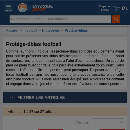
Espace
0
0
client
Accueil
>
Football
>
Protections
>
Protège-tibias
Protège-tibias football
Comme leur nom l’indique, les protège-tibias sont des équipements ayant
pour but de préserver vos tibias des blessures. Le football étant un sport
de contact, vos jambes ne sont pas à l’abri d’éventuels chocs. Un coup de
pied de plein fouet contre le tibia peut être extrêmement douloureux. Sans
compter l’affreuseaffliction que cela peut provoquer. Disposer de protège-
tibias football est ainsi de mise pour une pratique sécuritaire de cette
discipline sportive. Plus vous serez bien équipé, mieux vous serez confiant
et engagé dans votre jeu et votre performance évoluera en conséquence.
> FILTRER LES ARTICLES
Affichage
1
à
27
sur
27
articles
Trier par