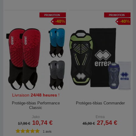
Promotion
Promotion
-
40
%
-
40
%
Livraison
24/48 heures
!
Protège-tibias Performance
Protéges-tibias Commander
Classic
Jako
Errea
10,74 €
27,54 €
17,90 €
45,90 €
1 avis