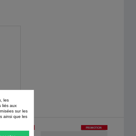
, les
s liés aux
timisées sur les
s ainsi que les
-
50
%
-
50
%
PROMOTION
PROMOTION