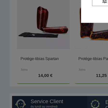
tune
Protège-tibias Spartan
Protège-tibias P
Joma
Joma
14,00 €
11,25
Service Client
du lundi au vendredi
Q