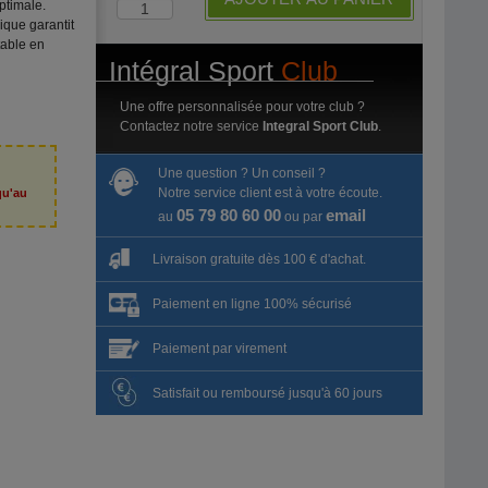
ptimale.
que garantit
table en
Intégral Sport
Club
Une offre personnalisée pour votre club ?
Contactez notre service
Integral Sport Club
.
Une question ? Un conseil ?
Notre service client est à votre écoute.
qu'au
6
05 79 80 60 00
email
au
ou par
Livraison gratuite dès 100 € d'achat.
Paiement en ligne 100% sécurisé
Paiement par virement
Satisfait ou remboursé jusqu'à 60 jours