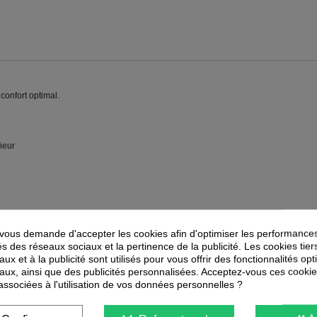
 confort optimal.
ieur
ous demande d'accepter les cookies afin d'optimiser les performances
és des réseaux sociaux et la pertinence de la publicité. Les cookies tier
ux et à la publicité sont utilisés pour vous offrir des fonctionnalités op
PEUVENT ÉGALEMENT VOUS INTÉRESSER
aux, ainsi que des publicités personnalisées. Acceptez-vous ces cookie
 associées à l'utilisation de vos données personnelles ?
-
50
%
-
50
%
PROMOTION
PROMOTION