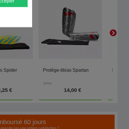
ccepter
as Spider
Protège-tibias Spartan
Protège-
Joma
Joma
,25 €
14,00 €
emboursé 60 jours
pporte pas une entière satisfaction ?