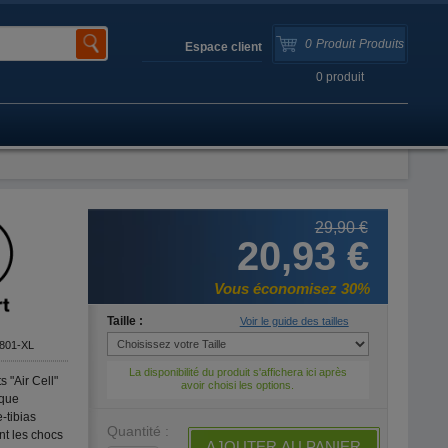
0
Produit
Produits
Espace client
0
produit
29,90 €
20,93 €
Vous économisez 30%
Taille :
Voir le guide des tailles
801-XL
La disponibilité du produit s'affichera ici après
 "Air Cell"
avoir choisi les options.
aque
-tibias
Quantité :
nt les chocs
AJOUTER AU PANIER