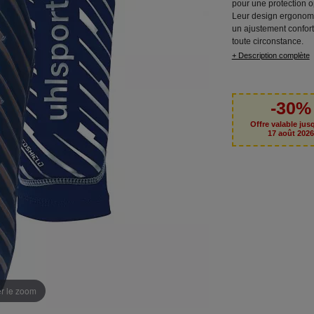
pour une protection o
Leur design ergonomi
un ajustement confor
toute circonstance.
+ Description complète
-30%
Offre valable jus
17 août 202
er le zoom