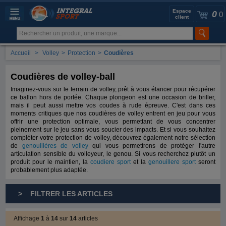
Espace
0
0
client
Accueil
>
Volley
>
Protection
>
Coudières
Coudières de volley-ball
Imaginez-vous sur le terrain de volley, prêt à vous élancer pour récupérer
ce ballon hors de portée. Chaque plongeon est une occasion de briller,
mais il peut aussi mettre vos coudes à rude épreuve. C'est dans ces
moments critiques que nos coudières de volley entrent en jeu pour vous
offrir une protection optimale, vous permettant de vous concentrer
pleinement sur le jeu sans vous soucier des impacts. Et si vous souhaitez
compléter votre protection de volley, découvrez également notre sélection
de
genouillères de volley
qui vous permettrons de protéger l'autre
articulation sensible du volleyeur, le genou. Si vous recherchez plutôt un
produit pour le maintien, la
coudiere sport
et la
genouillere sport
seront
probablement plus adaptée.
> FILTRER LES ARTICLES
Affichage
1
à
14
sur
14
articles