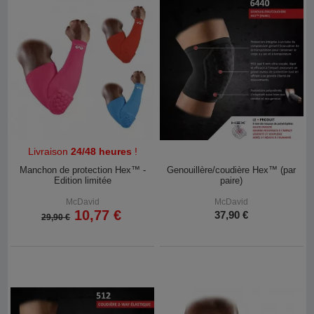
Livraison
24/48 heures
!
Manchon de protection Hex™ -
Genouillère/coudière Hex™ (par
Edition limitée
paire)
McDavid
McDavid
10,77 €
37,90 €
29,90 €