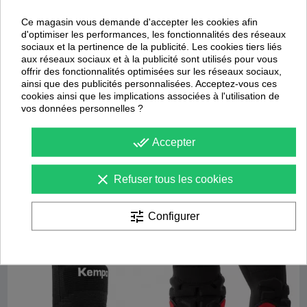
Ce magasin vous demande d'accepter les cookies afin
d'optimiser les performances, les fonctionnalités des réseaux
sociaux et la pertinence de la publicité. Les cookies tiers liés
aux réseaux sociaux et à la publicité sont utilisés pour vous
offrir des fonctionnalités optimisées sur les réseaux sociaux,
ainsi que des publicités personnalisées. Acceptez-vous ces
cookies ainsi que les implications associées à l'utilisation de
vos données personnelles ?
Bande ajustable Tennis-Elbow
Coudière Néoprène réversible
done_all
Accepter
McDavid
McDavid
19,90 €
24,90 €
clear
Refuser tous les cookies
Promotion
Promotion
tune
Configurer
-
30
%
-
50
%