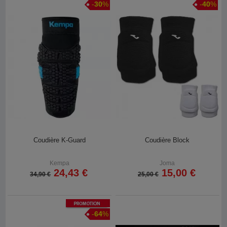
-
30
%
-
40
%
Coudière K-Guard
Coudière Block
Kempa
Joma
24,43 €
15,00 €
34,90 €
25,00 €
Promotion
-
64
%