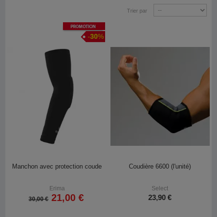
Trier par
Promotion
-
30
%
Manchon avec protection coude
Coudière 6600 (l'unité)
Erima
Select
21,00 €
23,90 €
30,00 €