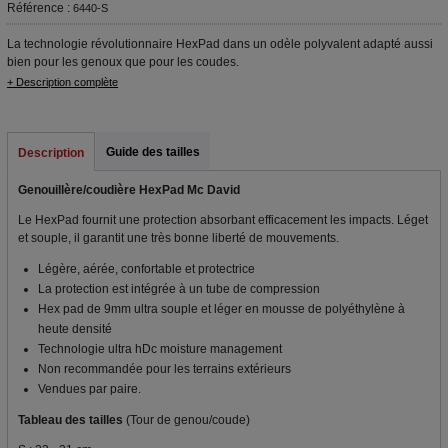
Référence :
6440-S
La technologie révolutionnaire HexPad dans un odèle polyvalent adapté aussi
bien pour les genoux que pour les coudes.
+ Description complète
Guide des tailles
Description
Genouillère/coudière HexPad Mc David
Le HexPad fournit une protection absorbant efficacement les impacts. Léget
et souple, il garantit une très bonne liberté de mouvements.
Légère, aérée, confortable et protectrice
La protection est intégrée à un tube de compression
Hex pad de 9mm ultra souple et léger en mousse de polyéthylène à
heute densité
Technologie ultra hDc moisture management
Non recommandée pour les terrains extérieurs
Vendues par paire.
Tableau des tailles
(Tour de genou/coude)