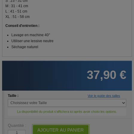
S : 23 - 31 cm
M : 31 - 41 cm
L : 41 - 51 cm
XL : 51 - 58 cm
Conseil d'entretien :
Lavage en machine 40°
Utiliser une lessive neutre
Séchage naturel
37,90 €
Taille :
Voir le guide des tailles
La disponibilité du produit s'affichera ici après avoir choisi les options.
Quantité :
AJOUTER AU PANIER