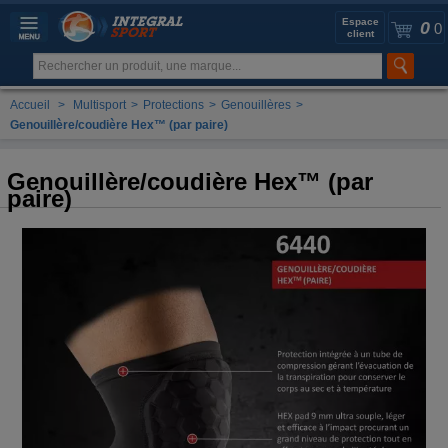
Espace
0
0
client
Accueil
>
Multisport
>
Protections
>
Genouillères
>
Genouillère/coudière Hex™ (par paire)
Genouillère/coudière Hex™ (par
paire)