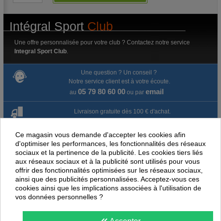
Intégral Sport
Club
Une offre personnalisée pour votre club ? Contactez notre service
Integral Sport Club
.
Une question ? Un conseil ?
Notre service client est à votre écoute.
05 79 80 60 00
email
au
ou par
Livraison gratuite dès 100 € d'achat.
Paiement en ligne 100% sécurisé
Ce magasin vous demande d'accepter les cookies afin
d'optimiser les performances, les fonctionnalités des réseaux
sociaux et la pertinence de la publicité. Les cookies tiers liés
Paiement par virement
aux réseaux sociaux et à la publicité sont utilisés pour vous
offrir des fonctionnalités optimisées sur les réseaux sociaux,
Satisfait ou remboursé jusqu'à 60 jours
ainsi que des publicités personnalisées. Acceptez-vous ces
cookies ainsi que les implications associées à l'utilisation de
vos données personnelles ?
NOUS PENSONS QUE CES ARTICLES
PEUVENT ÉGALEMENT VOUS INTÉRESSER
Accepter