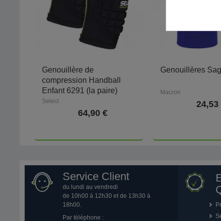
Genouillère de
Genouillères Sa
compression Handball
Enfant 6291 (la paire)
Macron
Select
24,53
64,90 €
Service Client
du lundi au vendredi
Q
de 10h00 à 12h30 et de 13h30 à
18h00.
P
Se
Par téléphone :