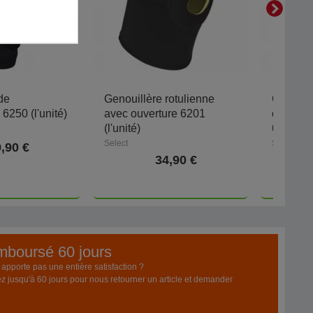
de
Genouillère rotulienne
Genouil
6250 (l'unité)
avec ouverture 6201
compre
(l'unité)
6251W (l
Select
Select
,90 €
34,90 €
emboursé 60 jours
pporte pas une entière satisfaction ?
z jusqu'à 60 jours pour nous retourner un article et demander