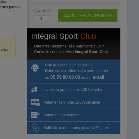
ction
 des jeunes
Quantité :
AJOUTER AU PANIER
Intégral Sport
Club
Une offre personnalisée pour votre club ?
qu'au
Contactez notre service
Integral Sport Club
.
6
Une question ? Un conseil ?
Notre service client est à votre écoute.
05 79 80 60 00
email
au
ou par
Livraison gratuite dès 100 € d'achat.
Paiement en ligne 100% sécurisé
Paiement par virement
Satisfait ou remboursé jusqu'à 60 jours