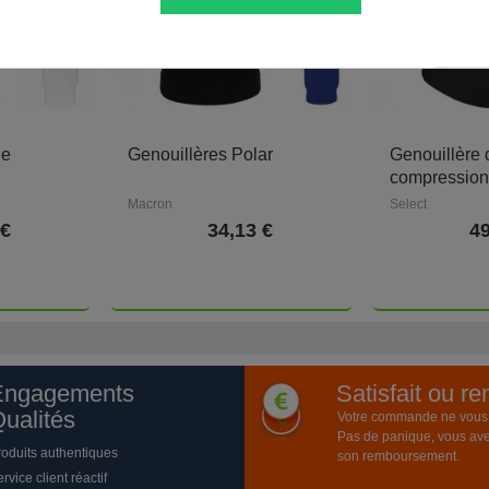
ge
Genouillères Polar
Genouillère 
compression 
Macron
Select
 €
34,13 €
49
Engagements
Satisfait ou r
ualités
Votre commande ne vous a
Pas de panique, vous ave
roduits authentiques
son remboursement.
rvice client réactif