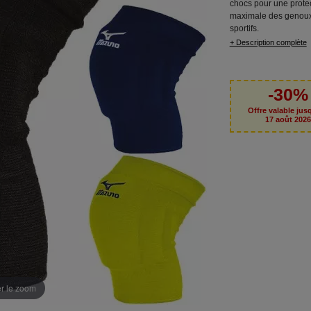
chocs pour une prote
maximale des genoux
sportifs.
+ Description complète
-30%
Offre valable jus
17 août 202
er le zoom