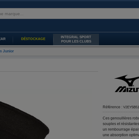
INTEGRAL SPORT
EAR
DÉSTOCKAGE
POUR LES CLUBS
m Junior
Référence :
V2EY5B51
Ces genouillères rob
souples et résistante
un rembourrage épais
une
absorption optim