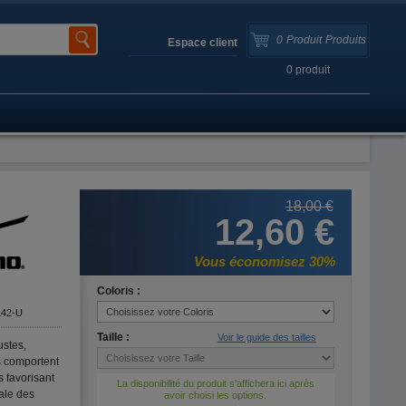
0
Produit
Produits
Espace client
0
produit
18,00 €
12,60 €
Vous économisez 30%
Coloris :
42-U
Taille :
Voir le guide des tailles
ustes,
s comportent
 favorisant
La disponibilité du produit s'affichera ici après
ale des
avoir choisi les options.