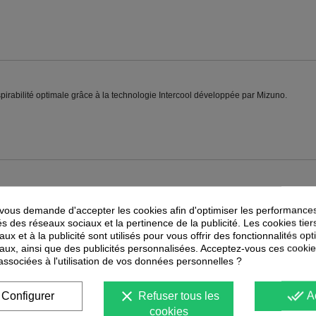
espirabilité optimale grâce à la technologie Intercool développée par Mizuno.
PEUVENT ÉGALEMENT VOUS INTÉRESSER
ous demande d'accepter les cookies afin d'optimiser les performances
-
25
%
-
25
%
és des réseaux sociaux et la pertinence de la publicité. Les cookies tier
PROMOTION
PROMOTION
ux et à la publicité sont utilisés pour vous offrir des fonctionnalités op
aux, ainsi que des publicités personnalisées. Acceptez-vous ces cookie
 associées à l'utilisation de vos données personnelles ?
clear
done_all
Configurer
Refuser tous les
A
cookies