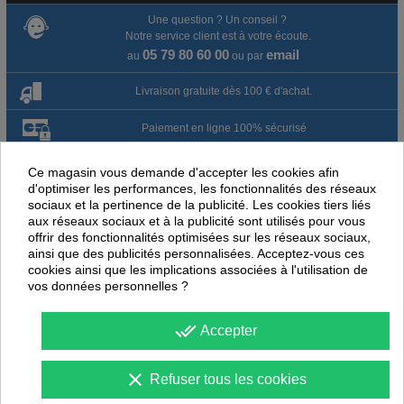
Une question ? Un conseil ?
Notre service client est à votre écoute.
05 79 80 60 00
email
au
ou par
Livraison gratuite dès 100 € d'achat.
Paiement en ligne 100% sécurisé
Paiement par virement
Ce magasin vous demande d'accepter les cookies afin
d'optimiser les performances, les fonctionnalités des réseaux
Satisfait ou remboursé jusqu'à 60 jours
sociaux et la pertinence de la publicité. Les cookies tiers liés
aux réseaux sociaux et à la publicité sont utilisés pour vous
offrir des fonctionnalités optimisées sur les réseaux sociaux,
NOUS PENSONS QUE CES ARTICLES
ainsi que des publicités personnalisées. Acceptez-vous ces
cookies ainsi que les implications associées à l'utilisation de
PEUVENT ÉGALEMENT VOUS INTÉRESSER
vos données personnelles ?
-
40
%
-
45
PROMOTION
PROMOTION
done_all
Accepter
clear
Refuser tous les cookies