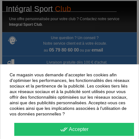
Intégral Sport
Club
Une offre personnalisée pour votre club ? Contactez notre service
Integral Sport Club
.
Une question ? Un conseil ?
Notre service client est à votre écoute.
05 79 80 60 00
email
au
ou par
Livraison gratuite dès 100 € d'achat.
Ce magasin vous demande d'accepter les cookies afin
Paiement en ligne 100% sécurisé
d'optimiser les performances, les fonctionnalités des réseaux
sociaux et la pertinence de la publicité. Les cookies tiers liés
Paiement par virement
aux réseaux sociaux et à la publicité sont utilisés pour vous
offrir des fonctionnalités optimisées sur les réseaux sociaux,
Satisfait ou remboursé jusqu'à 60 jours
ainsi que des publicités personnalisées. Acceptez-vous ces
cookies ainsi que les implications associées à l'utilisation de
vos données personnelles ?
NOUS PENSONS QUE CES ARTICLES
PEUVENT ÉGALEMENT VOUS INTÉRESSER
done_all
Accepter
-
28
%
-
45
PROMOTION
PROMOTION