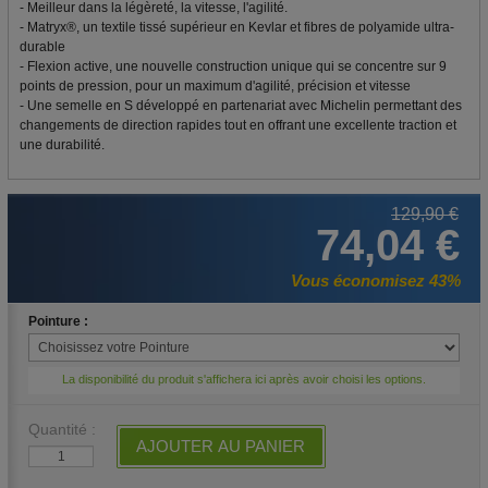
- Meilleur dans la légèreté, la vitesse, l'agilité.
- Matryx®, un textile tissé supérieur en Kevlar et fibres de polyamide ultra-
durable
- Flexion active, une nouvelle construction unique qui se concentre sur 9
points de pression, pour un maximum d'agilité, précision et vitesse
- Une semelle en S développé en partenariat avec Michelin permettant des
changements de direction rapides tout en offrant une excellente traction et
une durabilité.
129,90 €
74,04 €
Vous économisez 43%
Pointure :
La disponibilité du produit s'affichera ici après avoir choisi les options.
Quantité :
AJOUTER AU PANIER