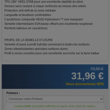
TPU 180° HEELSTAB pour une excellente stabilité du talon
Dessus sans couture à coque renforcée au niveau des orteils
Protection anti-drift de la zone médiale
Languette et doublure confortables
Caoutchouc composite HEAD Hybrasion+™ non marquant
Semelle intermédiaire EVA basse offrant une excellente souplesse
Renforts latéraux en caoutchouc
PROFIL DE LA SEMELLE D’USURE
Semelle d’usure à profil hybride convenant à toutes les surfaces
Zones ultrarésistantes spéciales surfaces dures
Profil à zones ouvertes pour une excellente accroche sur la terre battue
79,90 €
31,96 €
Vous économisez 60%
Pointure :
La disponibilité du produit s'affichera ici après avoir choisi les options.