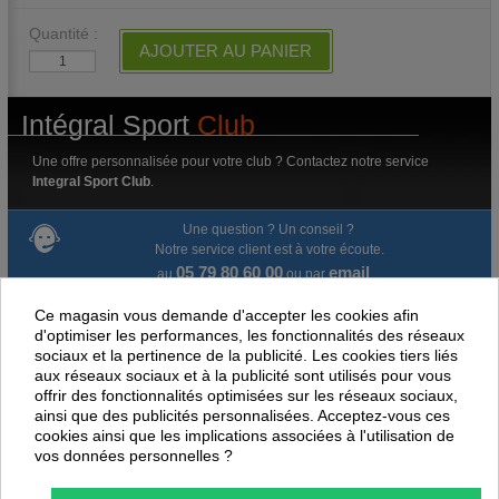
Quantité :
AJOUTER AU PANIER
Intégral Sport
Club
Une offre personnalisée pour votre club ? Contactez notre service
Integral Sport Club
.
Une question ? Un conseil ?
Notre service client est à votre écoute.
05 79 80 60 00
email
au
ou par
Ce magasin vous demande d'accepter les cookies afin
Livraison gratuite dès 100 € d'achat.
d'optimiser les performances, les fonctionnalités des réseaux
sociaux et la pertinence de la publicité. Les cookies tiers liés
Paiement en ligne 100% sécurisé
aux réseaux sociaux et à la publicité sont utilisés pour vous
offrir des fonctionnalités optimisées sur les réseaux sociaux,
Paiement par virement
ainsi que des publicités personnalisées. Acceptez-vous ces
cookies ainsi que les implications associées à l'utilisation de
vos données personnelles ?
Satisfait ou remboursé jusqu'à 60 jours