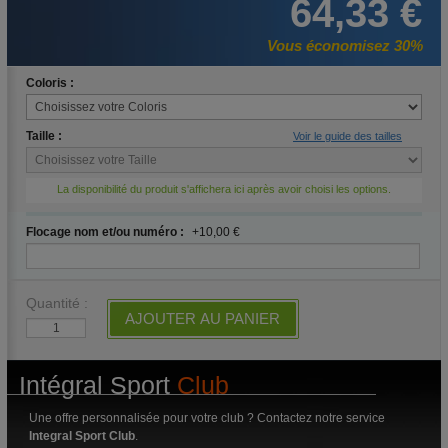
64,33 €
Vous économisez 30%
Coloris :
Taille :
Voir le guide des tailles
La disponibilité du produit s'affichera ici après avoir choisi les options.
Flocage nom et/ou numéro :
+10,00 €
Quantité :
AJOUTER AU PANIER
Intégral Sport
Club
Une offre personnalisée pour votre club ? Contactez notre service
Integral Sport Club
.