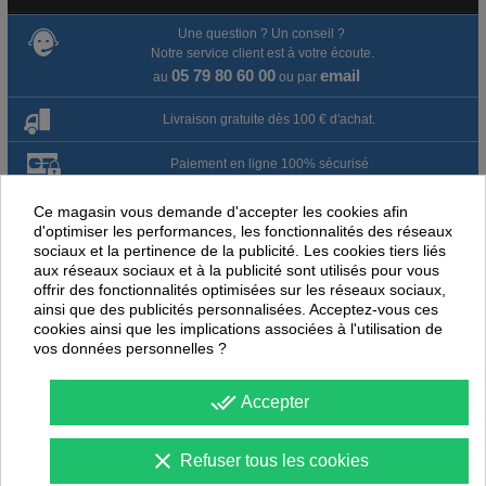
Une question ? Un conseil ?
Notre service client est à votre écoute.
05 79 80 60 00
email
au
ou par
Livraison gratuite dès 100 € d'achat.
Paiement en ligne 100% sécurisé
Paiement par virement
Ce magasin vous demande d'accepter les cookies afin
d'optimiser les performances, les fonctionnalités des réseaux
sociaux et la pertinence de la publicité. Les cookies tiers liés
Satisfait ou remboursé jusqu'à 60 jours
aux réseaux sociaux et à la publicité sont utilisés pour vous
offrir des fonctionnalités optimisées sur les réseaux sociaux,
ainsi que des publicités personnalisées. Acceptez-vous ces
NOUS PENSONS QUE CES ARTICLES
cookies ainsi que les implications associées à l'utilisation de
PEUVENT ÉGALEMENT VOUS INTÉRESSER
vos données personnelles ?
-
30
%
-
50
PROMOTION
PROMOTION
done_all
Accepter
clear
Refuser tous les cookies