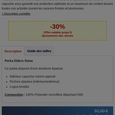
capuche vous garantit une protection optimale et un maximum de confort durant
toutes vos activités durant les saisons froides et pluvieuses.
+ Description complète
-30%
Offre valable jusqu'à
épuisement des stocks
Guide des tailles
Description
Parka Eldera Stana
Ce parka dispose d'une doublure épaisse.
Intérieur capuche coloris opposé
Poches zippées (intérieur/extérieur)
Logos brodés
Composition
:
100% Polyester microfibre déperlant 50D
91,90 €