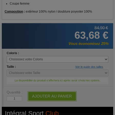
Coupe femme
Composition
:
extérieur 100% nylon / doublure poyester 100%
84,90 €
63,68 €
Vous économisez 25%
Coloris :
Taille :
Voir le guide des tailles
La disponibilité du produit s'affichera ici après avoir choisi les options.
Quantité :
AJOUTER AU PANIER
Intégral Sport
Club