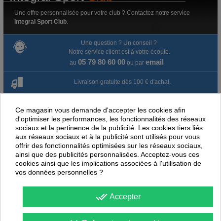
Une offre personnalisée pour votre club ? Contactez notre service
Integral Sport Club
.
Une question ? Un conseil ?
Notre service client est à votre écoute.
05 79 80 60 00
email
au
ou par
Livraison gratuite dès 100 € d'achat.
Paiement en ligne 100% sécurisé
Ce magasin vous demande d'accepter les cookies afin
d'optimiser les performances, les fonctionnalités des réseaux
Paiement par virement
sociaux et la pertinence de la publicité. Les cookies tiers liés
aux réseaux sociaux et à la publicité sont utilisés pour vous
Satisfait ou remboursé jusqu'à 60 jours
offrir des fonctionnalités optimisées sur les réseaux sociaux,
ainsi que des publicités personnalisées. Acceptez-vous ces
cookies ainsi que les implications associées à l'utilisation de
NOUS PENSONS QUE CES ARTICLES
vos données personnelles ?
PEUVENT ÉGALEMENT VOUS INTÉRESSER
done_all
Accepter
-
30
%
-
50
PROMOTION
PROMOTION