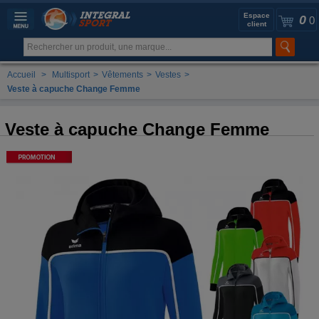
Espace
0
0
client
Accueil
>
Multisport
>
Vêtements
>
Vestes
>
Veste à capuche Change Femme
Veste à capuche Change Femme