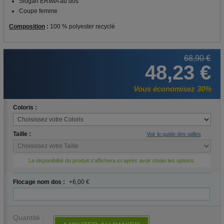
Slogan ERIMA au dos
Coupe femme
Composition
:
100 % polyester recyclé
68,90 €
48,23 €
Vous économisez 30%
Coloris :
Taille :
Voir le guide des tailles
La disponibilité du produit s'affichera ici après avoir choisi les options.
Flocage nom dos :
+6,00 €
Quantité :