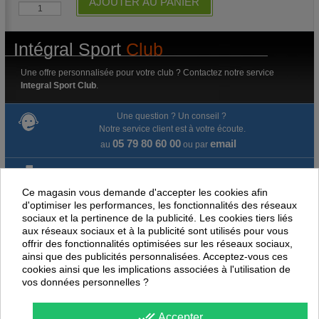
AJOUTER AU PANIER
Intégral Sport
Club
Une offre personnalisée pour votre club ? Contactez notre service
Integral Sport Club
.
Une question ? Un conseil ?
Notre service client est à votre écoute.
05 79 80 60 00
email
au
ou par
Livraison gratuite dès 100 € d'achat.
Ce magasin vous demande d'accepter les cookies afin
Paiement en ligne 100% sécurisé
d'optimiser les performances, les fonctionnalités des réseaux
sociaux et la pertinence de la publicité. Les cookies tiers liés
aux réseaux sociaux et à la publicité sont utilisés pour vous
Paiement par virement
offrir des fonctionnalités optimisées sur les réseaux sociaux,
ainsi que des publicités personnalisées. Acceptez-vous ces
Satisfait ou remboursé jusqu'à 60 jours
cookies ainsi que les implications associées à l'utilisation de
vos données personnelles ?
NOUS PENSONS QUE CES ARTICLES
PEUVENT ÉGALEMENT VOUS INTÉRESSER
done_all
Accepter