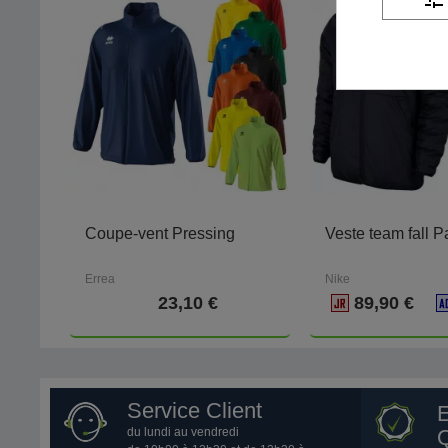
Coupe-vent Pressing
Veste team fall P
Errea
Nike
23,10 €
89,90 €
Service Client
du lundi au vendredi
Q