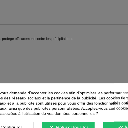
 protège efficacement contre les précipitations.
ous demande d'accepter les cookies afin d'optimiser les performances
és des réseaux sociaux et la pertinence de la publicité. Les cookies tier
ux et à la publicité sont utilisés pour vous offrir des fonctionnalités op
PEUVENT ÉGALEMENT VOUS INTÉRESSER
aux, ainsi que des publicités personnalisées. Acceptez-vous ces cookie
 associées à l'utilisation de vos données personnelles ?
-
48
%
-
40
%
PROMOTION
PROMOTION
clear
done_all
Configurer
Refuser tous les
A