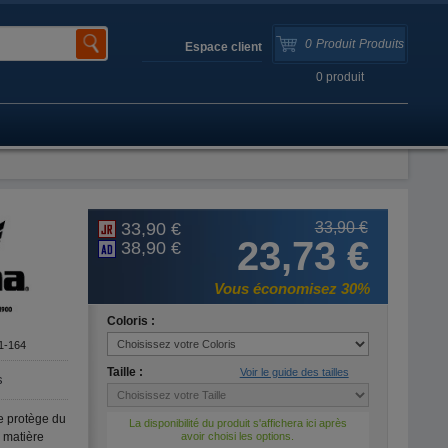
0
Produit
Produits
Espace client
0
produit
33,90 €
33,90 €
23,73 €
38,90 €
Vous économisez 30%
Coloris :
1-164
Taille :
Voir le guide des tailles
s
e protège du
La disponibilité du produit s'affichera ici après
a matière
avoir choisi les options.