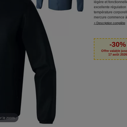
légère et fonctionnel
excellente régulation
température corporell
mercure commence à 
+ Description complète
-30%
Offre valable jus
17 août 202
er le zoom