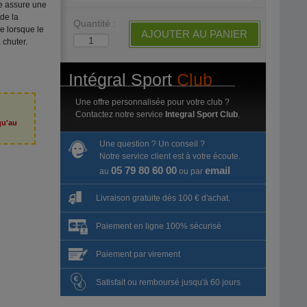
le assure une
 de la
Quantité :
e lorsque le
AJOUTER AU PANIER
chuter.
Intégral Sport
Club
Une offre personnalisée pour votre club ?
Contactez notre service
Integral Sport Club
.
qu'au
6
Une question ? Un conseil ?
Notre service client est à votre écoute.
05 79 80 60 00
email
au
ou par
Livraison gratuite dès 100 € d'achat.
Paiement en ligne 100% sécurisé
Paiement par virement
Satisfait ou remboursé jusqu'à 60 jours