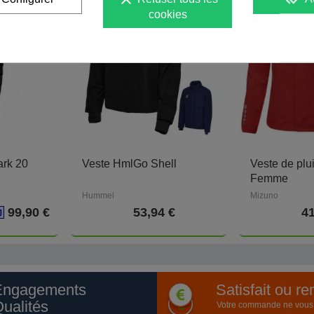
cookies
ark 20
Veste HmlGo Shell
Veste de plu
Femme
Hummel
Mizuno
99,90 €
53,94 €
41
Engagements
Satisfait ou r
ualités
Votre commande ne vous a