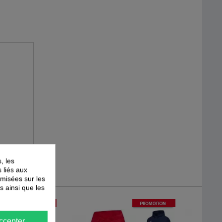
, les
s liés aux
timisées sur les
s ainsi que les
-
30
%
-
40
%
PROMOTION
PROMOTION
ccepter