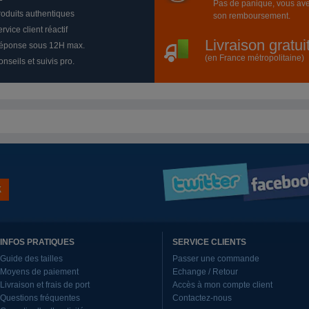
Pas de panique, vous ave
roduits authentiques
son remboursement.
rvice client réactif
Livraison gratu
éponse sous 12H max.
(en France métropolitaine)
nseils et suivis pro.
INFOS PRATIQUES
SERVICE CLIENTS
Guide des tailles
Passer une commande
Moyens de paiement
Echange / Retour
Livraison et frais de port
Accès à mon compte client
Questions fréquentes
Contactez-nous