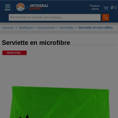
Espace
0
0
client
Accueil
>
Multisport
>
Accessoires
>
Serviettes
>
Serviette en microfibre
Serviette en microfibre