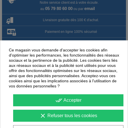
Notre service client est à votre écoute.
05 79 80 60 00
email
au
ou par
Livraison gratuite dès 100 € d'achat.
Paiement en ligne 100% sécurisé
Paiement par virement
Ce magasin vous demande d'accepter les cookies afin
d'optimiser les performances, les fonctionnalités des réseaux
Satisfait ou remboursé jusqu'à 60 jours
sociaux et la pertinence de la publicité. Les cookies tiers liés
aux réseaux sociaux et à la publicité sont utilisés pour vous
offrir des fonctionnalités optimisées sur les réseaux sociaux,
NOUS PENSONS QUE CES ARTICLES
ainsi que des publicités personnalisées. Acceptez-vous ces
PEUVENT ÉGALEMENT VOUS INTÉRESSER
cookies ainsi que les implications associées à l'utilisation de
vos données personnelles ?
-
30
%
-
30
PROMOTION
PROMOTION
done_all
Accepter
clear
Refuser tous les cookies