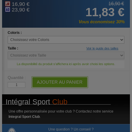
16,90 €
16,90 €
11,83 €
23,90 €
Vous économisez 30%
Coloris :
Taille :
Voir le guide des tailles
La disponibilité du produit s'affichera ici après avoir choisi les options.
Quantité :
AJOUTER AU PANIER
Intégral Sport
Club
Une offre personnalisée pour votre club ? Contactez notre service
Integral Sport Club
.
Une question ? Un conseil ?