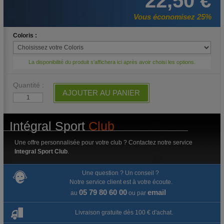
22,50 €
Vous économisez 25%
Coloris :
La disponibilité du produit s'affichera ici après avoir choisi les options.
Quantité :
AJOUTER AU PANIER
Intégral Sport
Club
Une offre personnalisée pour votre club ? Contactez notre service
Integral Sport Club
.
Une question ? Un conseil ?
Notre service client est à votre écoute.
05 79 80 60 00
email
au
ou par
Livraison gratuite dès 100 € d'achat.