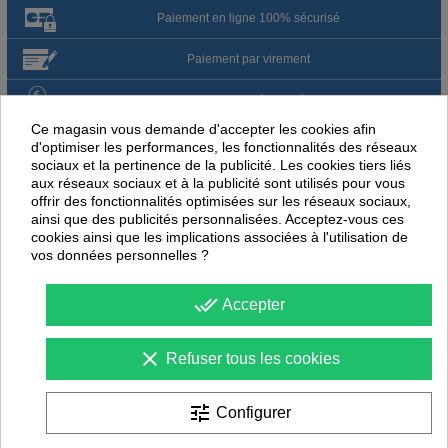
Paiement en ligne 100% sécurisé
Paiement par virement
Satisfait ou remboursé jusqu'à 60 jours
Ce magasin vous demande d'accepter les cookies afin
d'optimiser les performances, les fonctionnalités des réseaux
NOUS PENSONS QUE CES ARTICLES
sociaux et la pertinence de la publicité. Les cookies tiers liés
PEUVENT ÉGALEMENT VOUS INTÉRESSER
aux réseaux sociaux et à la publicité sont utilisés pour vous
offrir des fonctionnalités optimisées sur les réseaux sociaux,
ainsi que des publicités personnalisées. Acceptez-vous ces
-
30
%
-
30
PROMOTION
PROMOTION
cookies ainsi que les implications associées à l'utilisation de
vos données personnelles ?
done_all
Accepter
clear
Refuser tous les cookies
tune
Configurer