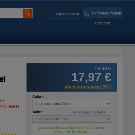
0
Produit
Produits
Espace client
0
produit
59,90 €
17,97 €
Vous économisez 70%
Coloris :
e !
4/48 heures
Taille :
Voir le guide des tailles
La disponibilité du produit s'affichera ici après
avoir choisi les options.