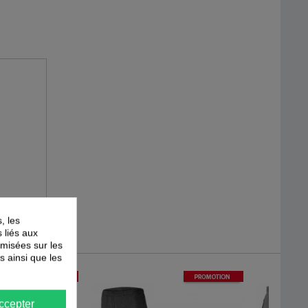
, les
s liés aux
timisées sur les
s ainsi que les
-
40
%
-
44
%
PROMOTION
PROMOTION
ccepter