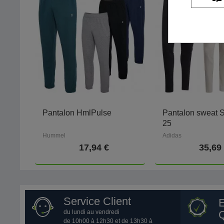
Pantalon HmlPulse
Pantalon sweat 
25
Hummel
Adidas
17,94 €
35,69
Service Client
du lundi au vendredi
Q
de 10h00 à 12h30 et de 13h30 à