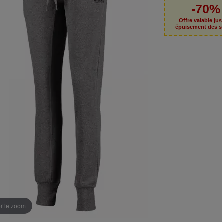
-70%
Offre valable ju
épuisement des s
er le zoom