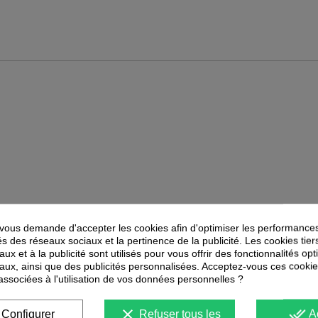
ous demande d'accepter les cookies afin d'optimiser les performances
és des réseaux sociaux et la pertinence de la publicité. Les cookies tier
ux et à la publicité sont utilisés pour vous offrir des fonctionnalités op
PEUVENT ÉGALEMENT VOUS INTÉRESSER
aux, ainsi que des publicités personnalisées. Acceptez-vous ces cookie
 associées à l'utilisation de vos données personnelles ?
-
35
%
-
40
%
PROMOTION
PROMOTION
clear
done_all
Configurer
Refuser tous les
A