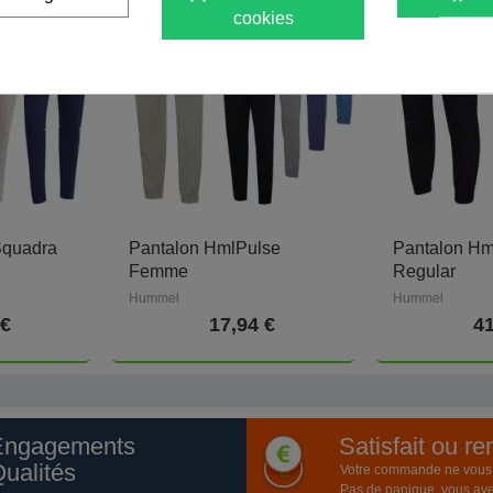
cookies
Squadra
Pantalon HmlPulse
Pantalon Hm
Femme
Regular
Hummel
Hummel
 €
17,94 €
41
Engagements
Satisfait ou r
ualités
Votre commande ne vous a
Pas de panique, vous ave