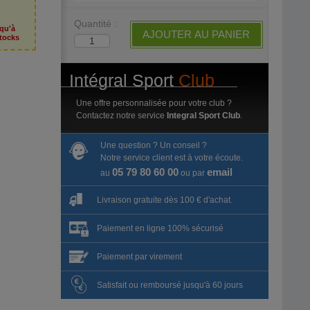
Quantité :
squ'à
AJOUTER AU PANIER
tocks
Intégral Sport
Club
Une offre personnalisée pour votre club ?
Contactez notre service
Integral Sport Club
.
Une question ? Un conseil ?
Notre service client est à votre écoute.
05 79 80 60 00
email
au
ou par
Livraison gratuite dès 100 € d'achat.
Paiement en ligne 100% sécurisé
Paiement par virement
Satisfait ou remboursé jusqu'à 60 jours