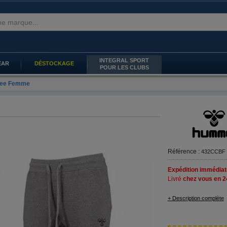
INTEGRAL SPORT
EAR
DÉSTOCKAGE
POUR LES CLUBS
 Bee Femme
Référence :
432CCBF
Expédition immédiat
Livré
chez vous en 2
+ Description complète