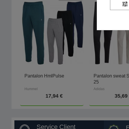
tune
Pantalon HmlPulse
Pantalon sweat 
25
Hummel
Adidas
17,94 €
35,69
Service Client