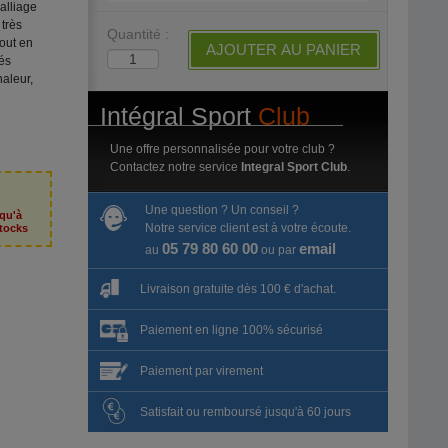
alliage
 très
Quantité :
tout en
AJOUTER AU PANIER
és
haleur,
Intégral Sport
Club
Une offre personnalisée pour votre club ?
Contactez notre service
Integral Sport Club
.
Une question ? Un conseil ?
squ'à
Notre service client est à votre écoute.
tocks
05 79 80 60 00
email
au
ou par
Livraison gratuite dès 100 € d'achat.
Paiement en ligne 100% sécurisé
Paiement par virement
Satisfait ou remboursé jusqu'à 60 jours