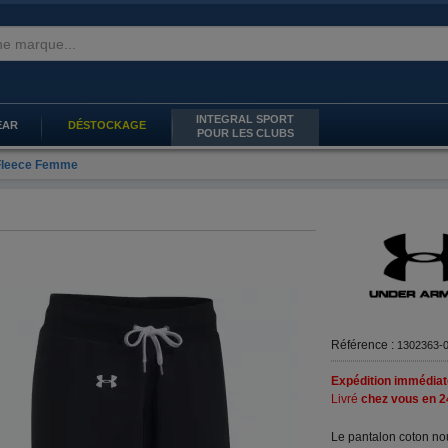
INTEGRAL SPORT
EAR
DÉSTOCKAGE
POUR LES CLUBS
 Fleece Femme
Référence :
1302363-
Expédition immédiat
Livré
chez vous en 2
Le pantalon coton no