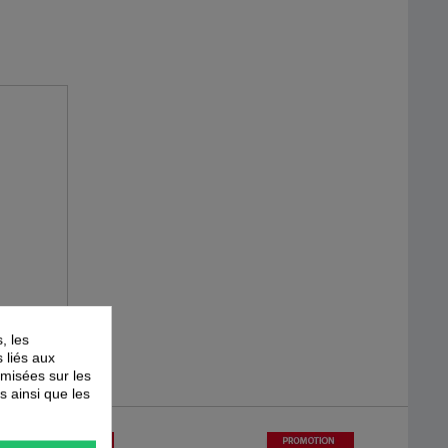
, les
s liés aux
timisées sur les
s ainsi que les
-
40
%
-
44
%
PROMOTION
PROMOTION