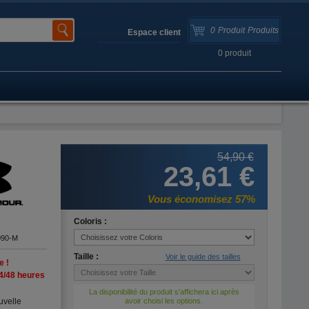
0
Produit
Produits
Espace client
0
produit
54,90 €
23,61 €
Vous économisez 57%
Coloris :
090-M
Taille :
Voir le guide des tailles
e !
4/48 heures
La disponibilité du produit s'affichera ici après
uvelle
avoir choisi les options.