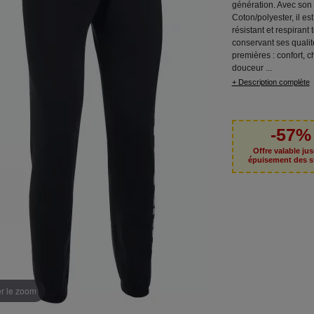
génération. Avec son 
Coton/polyester, il est
résistant et respirant 
conservant ses qualit
premières : confort, c
douceur ...
+ Description complète
-57%
Offre valable ju
épuisement des s
er le zoom