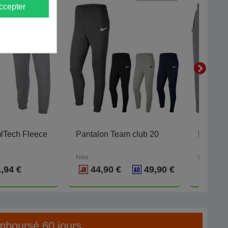
ccepter
lTech Fleece
Pantalon Team club 20
Pantalo
Nike
Eldera
,94 €
44,90 €
49,90 €
emboursé 60 jours