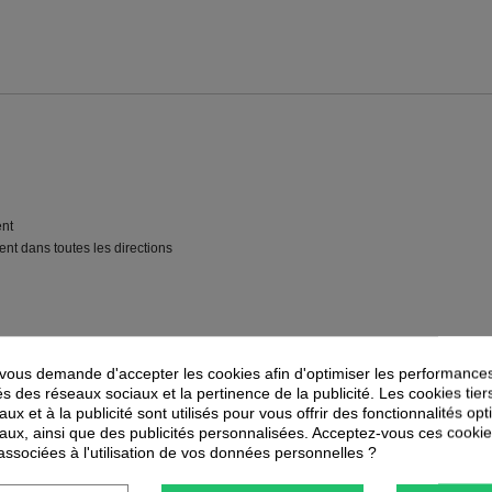
ent
nt dans toutes les directions
ous demande d'accepter les cookies afin d'optimiser les performances
és des réseaux sociaux et la pertinence de la publicité. Les cookies tier
ux et à la publicité sont utilisés pour vous offrir des fonctionnalités op
aux, ainsi que des publicités personnalisées. Acceptez-vous ces cookie
PEUVENT ÉGALEMENT VOUS INTÉRESSER
 associées à l'utilisation de vos données personnelles ?
-
35
%
-
40
%
PROMOTION
PROMOTION