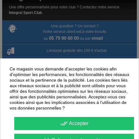
Une offre personnalisée pour votre club ? Contactez notre service
Integral Sport Club
.
Une question ? Un conseil ?
Notre service client est à votre écoute.
05 79 80 60 00
email
au
ou par
Livraison gratuite dès 100 € d'achat.
Paiement en ligne 100% sécurisé
Ce magasin vous demande d'accepter les cookies afin
d'optimiser les performances, les fonctionnalités des réseaux
Paiement par virement
sociaux et la pertinence de la publicité. Les cookies tiers liés
aux réseaux sociaux et à la publicité sont utilisés pour vous
Satisfait ou remboursé jusqu'à 60 jours
offrir des fonctionnalités optimisées sur les réseaux sociaux,
ainsi que des publicités personnalisées. Acceptez-vous ces
cookies ainsi que les implications associées à l'utilisation de
NOUS PENSONS QUE CES ARTICLES
vos données personnelles ?
PEUVENT ÉGALEMENT VOUS INTÉRESSER
done_all
Accepter
-
30
%
-
20
PROMOTION
PROMOTION