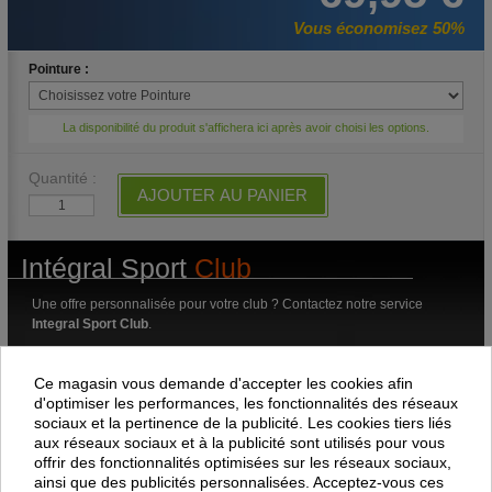
Vous économisez 50%
Pointure :
La disponibilité du produit s'affichera ici après avoir choisi les options.
Quantité :
AJOUTER AU PANIER
Intégral Sport
Club
Une offre personnalisée pour votre club ? Contactez notre service
Integral Sport Club
.
Une question ? Un conseil ?
Ce magasin vous demande d'accepter les cookies afin
Notre service client est à votre écoute.
d'optimiser les performances, les fonctionnalités des réseaux
05 79 80 60 00
email
au
ou par
sociaux et la pertinence de la publicité. Les cookies tiers liés
aux réseaux sociaux et à la publicité sont utilisés pour vous
Livraison gratuite dès 100 € d'achat.
offrir des fonctionnalités optimisées sur les réseaux sociaux,
ainsi que des publicités personnalisées. Acceptez-vous ces