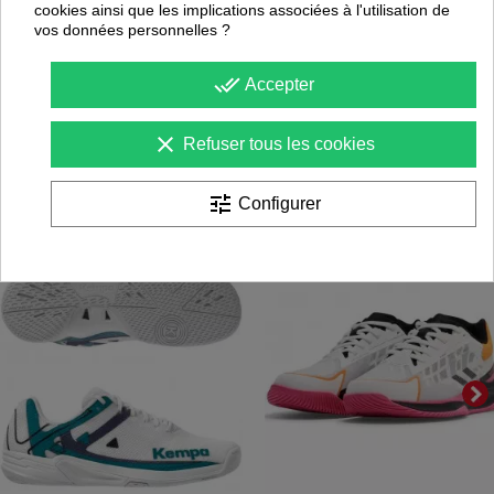
cookies ainsi que les implications associées à l'utilisation de
Paiement en ligne 100% sécurisé
vos données personnelles ?
Paiement par virement
done_all
Accepter
Satisfait ou remboursé jusqu'à 60 jours
clear
Refuser tous les cookies
NOUS PENSONS QUE CES ARTICLES
PEUVENT ÉGALEMENT VOUS INTÉRESSER
tune
Configurer
-
30
%
-
20
PROMOTION
PROMOTION