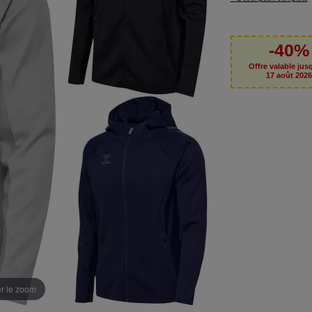
-40%
Offre valable jus
17 août 202
er le zoom