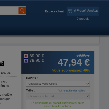
0
Produit
Produits
Espace client
0
produit
69,90 €
79,90 €
47,94 €
79,90 €
Vous économisez 40%
-1100-XL
Coloris :
 avec
térales
Taille :
Voir le guide des tailles
le modèle
 marque
La disponibilité du produit s'affichera ici après
.
avoir choisi les options.