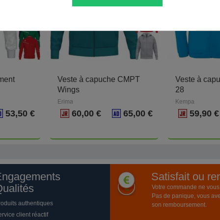
ment
Veste à capuche CMPT
Veste à cap
Wings
28
Erima
Kempa
53,50 €
60,00 €
65,00 €
59,90 
Engagements
Satisfait ou r
ualités
Votre commande ne vous a
Pas de panique, vous ave
roduits authentiques
son remboursement.
rvice client réactif