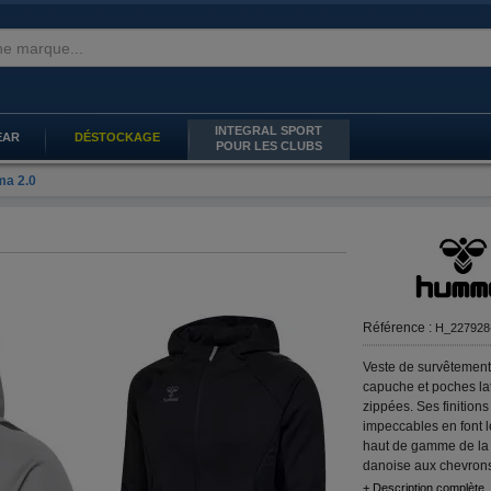
INTEGRAL SPORT
EAR
DÉSTOCKAGE
POUR LES CLUBS
ma 2.0
Référence :
H_227928
Veste de survêtement
capuche et poches la
zippées. Ses finitions
impeccables en font 
haut de gamme de la
danoise aux chevrons
+ Description complète