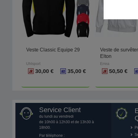
Veste Classic Equipe 29
Veste de survête
Elton
Uhlsport
Errea
30,00 €
35,00 €
50,50 €
Service Client
du lundi au vendredi
Q
de 10h00 à 12h30 et de 13h30 à
18h00.
P
Se
Par téléphone :