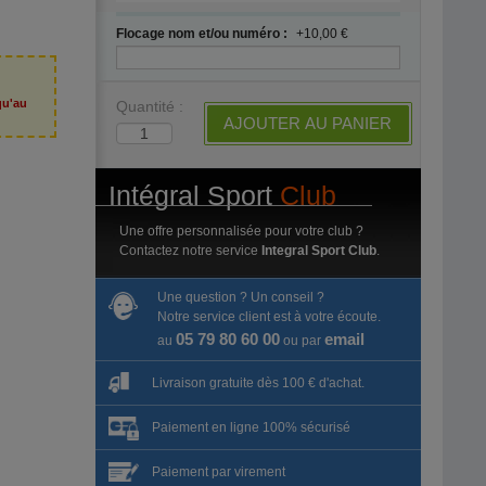
Flocage nom et/ou numéro :
+10,00 €
qu'au
Quantité :
6
AJOUTER AU PANIER
Intégral Sport
Club
Une offre personnalisée pour votre club ?
Contactez notre service
Integral Sport Club
.
Une question ? Un conseil ?
Notre service client est à votre écoute.
05 79 80 60 00
email
au
ou par
Livraison gratuite dès 100 € d'achat.
Paiement en ligne 100% sécurisé
Paiement par virement