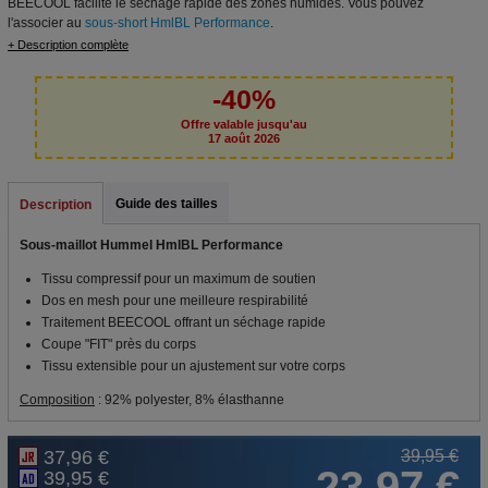
BEECOOL facilite le séchage rapide des zones humides. Vous pouvez
l'associer au
sous-short HmlBL Performance
.
+ Description complète
-40%
Offre valable jusqu'au
17 août 2026
Guide des tailles
Description
Sous-maillot Hummel HmlBL Performance
Tissu compressif pour un maximum de soutien
Dos en mesh pour une meilleure respirabilité
Traitement BEECOOL offrant un séchage rapide
Coupe "FIT" près du corps
Tissu extensible pour un ajustement sur votre corps
Composition
: 92% polyester, 8% élasthanne
37,96 €
39,95 €
23,97 €
39,95 €