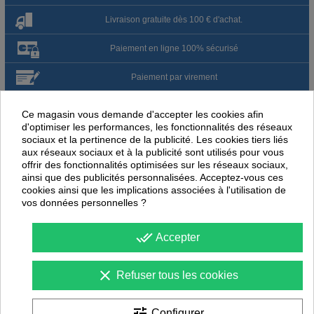
Livraison gratuite dès 100 € d'achat.
Paiement en ligne 100% sécurisé
Paiement par virement
Satisfait ou remboursé jusqu'à 60 jours
Ce magasin vous demande d'accepter les cookies afin
d'optimiser les performances, les fonctionnalités des réseaux
sociaux et la pertinence de la publicité. Les cookies tiers liés
NOUS PENSONS QUE CES ARTICLES
aux réseaux sociaux et à la publicité sont utilisés pour vous
PEUVENT ÉGALEMENT VOUS INTÉRESSER
offrir des fonctionnalités optimisées sur les réseaux sociaux,
ainsi que des publicités personnalisées. Acceptez-vous ces
-
25
%
-
25
cookies ainsi que les implications associées à l'utilisation de
PROMOTION
PROMOTION
vos données personnelles ?
done_all
Accepter
clear
Refuser tous les cookies
tune
Configurer