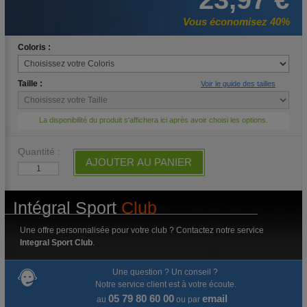
Vous économisez 40%
Coloris :
Taille :
Voir le guide des tailles
La disponibilité du produit s'affichera ici après avoir choisi les options.
Quantité :
AJOUTER AU PANIER
Intégral Sport
Club
Une offre personnalisée pour votre club ? Contactez notre service
Integral Sport Club
.
Une question ? Un conseil ?
Notre service client est à votre écoute.
05 79 80 60 00
email
au
ou par