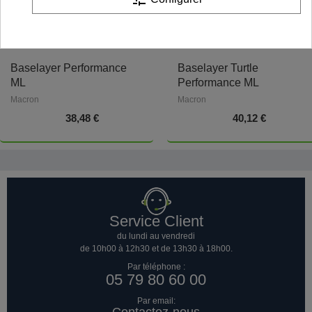
Baselayer Performance
Baselayer Turtle
ML
Performance ML
Macron
Macron
38,48 €
40,12 €
Service Client
du lundi au vendredi
de 10h00 à 12h30 et de 13h30 à 18h00.
Par téléphone :
05 79 80 60 00
Par email: