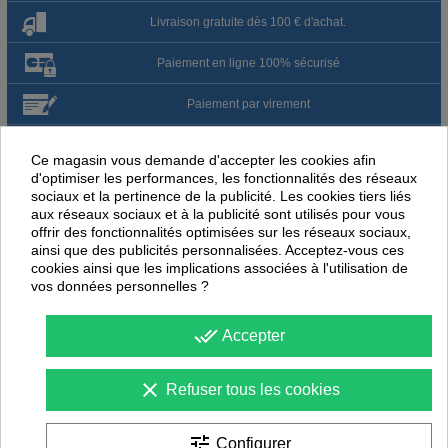
Livraison gratuite dès 100 € d'achat.
Paiement en ligne 100% sécurisé
Paiement par virement
Satisfait ou remboursé jusqu'à 60 jours
Ce magasin vous demande d'accepter les cookies afin
d'optimiser les performances, les fonctionnalités des réseaux
sociaux et la pertinence de la publicité. Les cookies tiers liés
NOUS PENSONS QUE CES ARTICLES
aux réseaux sociaux et à la publicité sont utilisés pour vous
PEUVENT ÉGALEMENT VOUS INTÉRESSER
offrir des fonctionnalités optimisées sur les réseaux sociaux,
ainsi que des publicités personnalisées. Acceptez-vous ces
-
25
%
-
25
cookies ainsi que les implications associées à l'utilisation de
PROMOTION
PROMOTION
vos données personnelles ?
done_all
Accepter
clear
Refuser tous les cookies
tune
Configurer