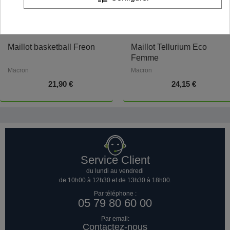
Maillot basketball Freon
Maillot Tellurium Eco
Femme
Macron
Macron
21,90 €
24,15 €
Service Client
du lundi au vendredi
de 10h00 à 12h30 et de 13h30 à 18h00.
Par téléphone :
05 79 80 60 00
Par email:
Contactez-nous