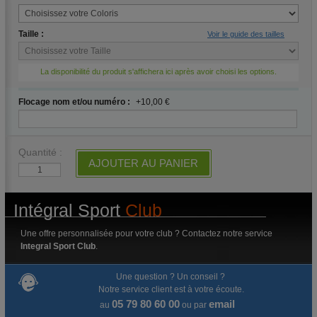
Taille :
Voir le guide des tailles
La disponibilité du produit s'affichera ici après avoir choisi les options.
Flocage nom et/ou numéro :
+10,00 €
Quantité :
AJOUTER AU PANIER
Intégral Sport
Club
Une offre personnalisée pour votre club ? Contactez notre service
Integral Sport Club
.
Une question ? Un conseil ?
Notre service client est à votre écoute.
05 79 80 60 00
email
au
ou par