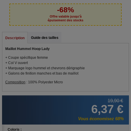
-68%
Offre valable jusqu'à
épuisement des stocks
Guide des tailles
Description
Maillot Hummel Hoop Lady
+ Coupe spécifique femme
+ Col V ouvert
+ Marquage logo hummel et chevrons dérigraphie
+ Galons de finition manches et bas de maillot
Composition
: 100% Polyester Micro
19,90 €
6,37 €
Vous économisez 68%
Coloris :