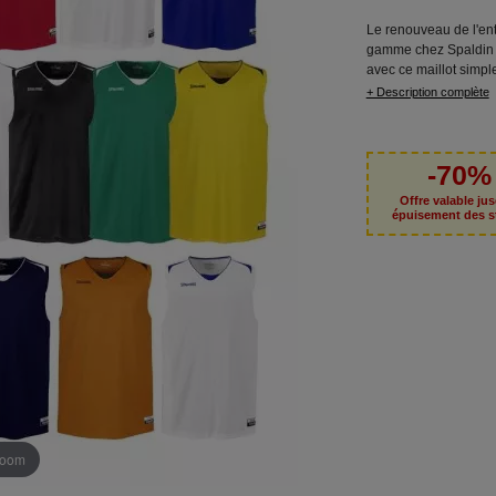
Le renouveau de l'en
gamme chez Spaldin e
avec ce maillot simple
+ Description complète
-70%
Offre valable ju
épuisement des s
 zoom