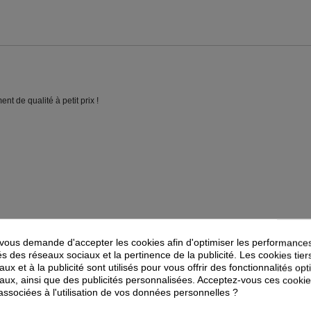
t de qualité à petit prix !
ous demande d'accepter les cookies afin d'optimiser les performances
és des réseaux sociaux et la pertinence de la publicité. Les cookies tier
ux et à la publicité sont utilisés pour vous offrir des fonctionnalités op
aux, ainsi que des publicités personnalisées. Acceptez-vous ces cookie
PEUVENT ÉGALEMENT VOUS INTÉRESSER
 associées à l'utilisation de vos données personnelles ?