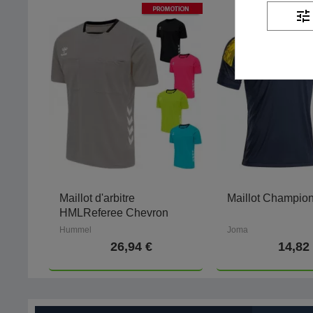
-
40
%
PROMOTION
tune
Maillot d'arbitre
Maillot Champion
HMLReferee Chevron
Hummel
Joma
26,94 €
14,82