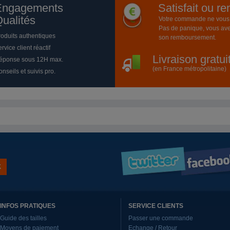
Engagements
Satisfait ou r
ualités
Votre commande ne vous a
Pas de panique, vous ave
roduits authentiques
son remboursement.
rvice client réactif
Livraison gratu
éponse sous 12H max.
(en France métropolitaine)
nseils et suivis pro.
INFOS PRATIQUES
SERVICE CLIENTS
Guide des tailles
Passer une commande
Moyens de paiement
Echange / Retour