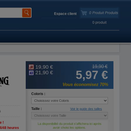
0
Produit
Produits
Espace client
0
produit
19,90 €
19,90 €
5,97 €
21,90 €
Vous économisez 70%
Coloris :
Taille :
Voir le guide des tailles
s
e !
La disponibilité du produit s'affichera ici après
4/48 heures
avoir choisi les options.