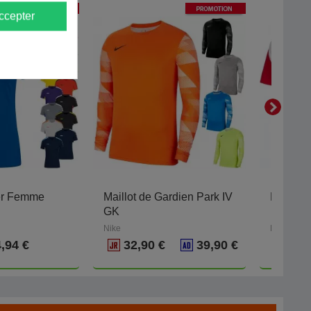
-
40
%
-
40
%
PROMOTION
PROMOTION
ccepter
er Femme
Maillot de Gardien Park IV
Maillot 
GK
Nike
Kappa
,94 €
32,90 €
39,90 €
23,