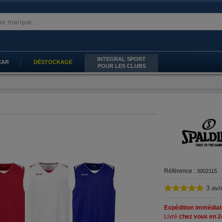
INTEGRAL SPORT
EAR
DÉSTOCKAGE
POUR LES CLUBS
Référence :
3002115
3
avi
Expédition immédiat
Livré
chez vous en 2