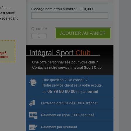
trée de
Flocage nom et/ou numéro :
+10,00 €
st arrivé
 et élégant.
Quantité :
AJOUTER AU PANIER
Intégral Sport
Club
squ'à
tocks
Une offre personnalisée pour votre club ?
Contactez notre service
Integral Sport Club
.
Une question ? Un conseil ?
Notre service client est à votre écoute.
05 79 80 60 00
email
au
ou par
Livraison gratuite dès 100 € d'achat.
Paiement en ligne 100% sécurisé
Paiement par virement