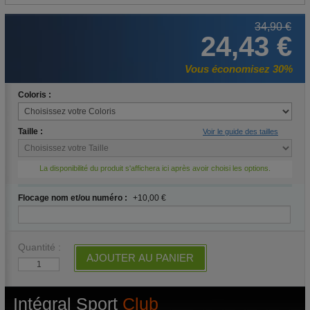
34,90 €
24,43 €
Vous économisez 30%
Coloris :
Taille :
Voir le guide des tailles
La disponibilité du produit s'affichera ici après avoir choisi les options.
Flocage nom et/ou numéro :
+10,00 €
Quantité :
AJOUTER AU PANIER
Intégral Sport
Club