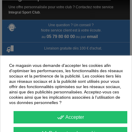
Une offre personnalisée pour votre club ? Contactez notre service
Integral Sport Club
.
Une question ? Un conseil ?
Notre service client est à votre écoute.
05 79 80 60 00
email
au
ou par
Livraison gratuite dès 100 € d'achat.
Paiement en ligne 100% sécurisé
Ce magasin vous demande d'accepter les cookies afin
d'optimiser les performances, les fonctionnalités des réseaux
Paiement par virement
sociaux et la pertinence de la publicité. Les cookies tiers liés
aux réseaux sociaux et à la publicité sont utilisés pour vous
Satisfait ou remboursé jusqu'à 60 jours
offrir des fonctionnalités optimisées sur les réseaux sociaux,
ainsi que des publicités personnalisées. Acceptez-vous ces
cookies ainsi que les implications associées à l'utilisation de
NOUS PENSONS QUE CES ARTICLES
vos données personnelles ?
PEUVENT ÉGALEMENT VOUS INTÉRESSER
done_all
Accepter
-
40
%
-
40
PROMOTION
PROMOTION