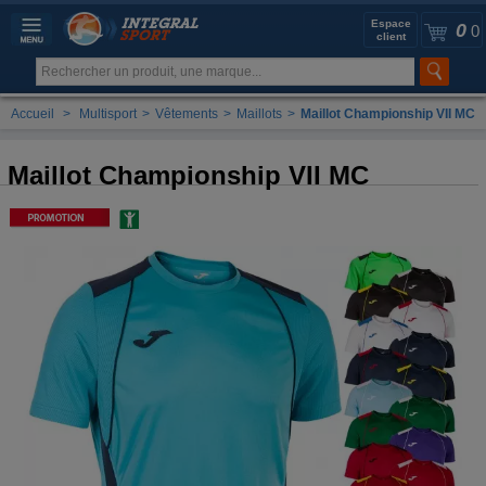
Espace
0
0
client
Accueil
>
Multisport
>
Vêtements
>
Maillots
>
Maillot Championship VII MC
Maillot Championship VII MC