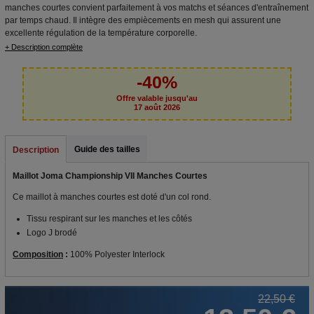
manches courtes convient parfaitement à vos matchs et séances d'entraînement
par temps chaud. Il intègre des empiècements en mesh qui assurent une
excellente régulation de la température corporelle.
+ Description complète
-40%
Offre valable jusqu'au
17 août 2026
Guide des tailles
Description
Maillot Joma Championship VII Manches Courtes
Ce maillot à manches courtes est doté d'un col rond.
Tissu respirant sur les manches et les côtés
Logo J brodé
Composition
:
100% Polyester Interlock
22,50 €