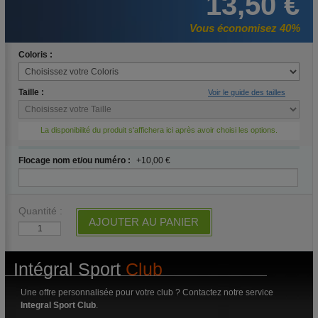
13,50 €
Vous économisez 40%
Coloris :
Taille :
Voir le guide des tailles
La disponibilité du produit s'affichera ici après avoir choisi les options.
Flocage nom et/ou numéro :
+10,00 €
Quantité :
AJOUTER AU PANIER
Intégral Sport
Club
Une offre personnalisée pour votre club ? Contactez notre service
Integral Sport Club
.