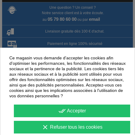
Une question ? Un conseil ?
Notre service client est à votre écoute.
05 79 80 60 00
email
au
ou par
Livraison gratuite dès 100 € d'achat.
Paiement en ligne 100% sécurisé
Paiement par virement
Ce magasin vous demande d'accepter les cookies afin
d'optimiser les performances, les fonctionnalités des réseaux
sociaux et la pertinence de la publicité. Les cookies tiers liés
Satisfait ou remboursé jusqu'à 60 jours
aux réseaux sociaux et à la publicité sont utilisés pour vous
offrir des fonctionnalités optimisées sur les réseaux sociaux,
ainsi que des publicités personnalisées. Acceptez-vous ces
NOUS PENSONS QUE CES ARTICLES
cookies ainsi que les implications associées à l'utilisation de
PEUVENT ÉGALEMENT VOUS INTÉRESSER
vos données personnelles ?
-
40
%
-
40
PROMOTION
PROMOTION
done_all
Accepter
clear
Refuser tous les cookies