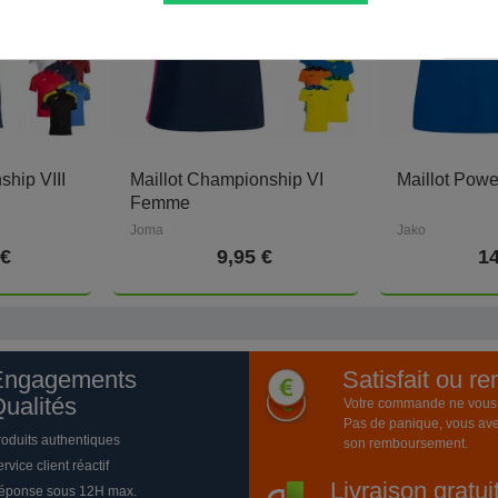
ship VIII
Maillot Championship VI
Maillot Pow
Femme
Joma
Jako
 €
9,95 €
14
Engagements
Satisfait ou r
ualités
Votre commande ne vous a
Pas de panique, vous ave
roduits authentiques
son remboursement.
rvice client réactif
Livraison gratu
éponse sous 12H max.