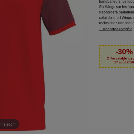
handballeurs. Le logo
Six Wings sur les ép
s'accordera parfaite
celui du short Wings 
recherchez une tenue
+ Description complète
-30%
Offre valable jus
17 août 202
er le zoom