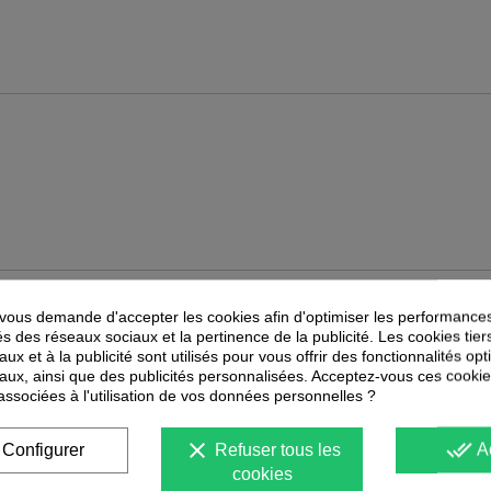
ous demande d'accepter les cookies afin d'optimiser les performances
PEUVENT ÉGALEMENT VOUS INTÉRESSER
és des réseaux sociaux et la pertinence de la publicité. Les cookies tier
ux et à la publicité sont utilisés pour vous offrir des fonctionnalités op
-
40
%
-
50
%
PROMOTION
PROMOTION
aux, ainsi que des publicités personnalisées. Acceptez-vous ces cookie
 associées à l'utilisation de vos données personnelles ?
clear
done_all
Configurer
Refuser tous les
A
cookies