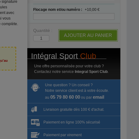
 signature
aules
Flocage nom et/ou numéro :
+10,00 €
ment avec
si vous
 complète.
Quantité :
AJOUTER AU PANIER
Intégral Sport
Club
qu'au
6
Une offre personnalisée pour votre club ?
Contactez notre service
Integral Sport Club
.
Une question ? Un conseil ?
Notre service client est à votre écoute.
05 79 80 60 00
email
au
ou par
Livraison gratuite dès 100 € d'achat.
Paiement en ligne 100% sécurisé
Paiement par virement