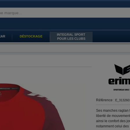
INTEGRAL SPORT
EAR
DÉSTOCKAGE
POUR LES CLUBS
Référence :
E_313260
Ses manches raglan f
liberté de mouvement
ainsi le confort des j
notamment celui des