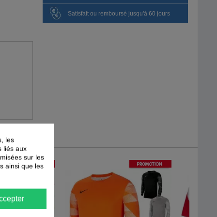
Satisfait ou remboursé jusqu'à 60 jours
, les
s liés aux
timisées sur les
-
40
%
-
40
%
PROMOTION
PROMOTION
s ainsi que les
ccepter