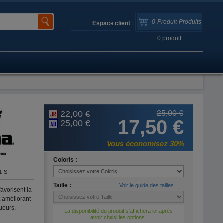
0
Produit
Produits
Espace client
0
produit
22,00 €
25,00 €
17,50 €
25,00 €
Vous économisez 30%
Coloris :
1-S
Taille :
Voir le guide des tailles
avorisent la
 améliorant
oueurs,
La disponibilité du produit s'affichera ici après
avoir choisi les options.