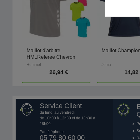
Maillot d'arbitre
Maillot Champion
HMLReferee Chevron
Hummel
Joma
26,94 €
14,82
Service Client
du lundi au vendredi
Q
de 10h00 à 12h30 et de 13h30 à
18h00.
P
Se
Par téléphone :
05 79 80 60 00
R