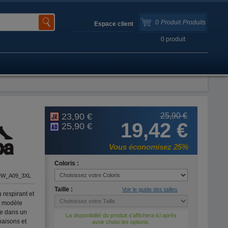
0
Produit
Produits
Espace client
0
produit
23,90 €
25,90 €
19,42 €
25,90 €
Vous économisez 25%
Coloris :
DW_A09_3XL
Taille :
Voir le guide des tailles
 respirant et
e modèle
le dans un
La disponibilité du produit s'affichera ici après
naisons et
avoir choisi les options.