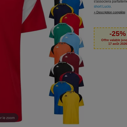
s'associera parfaitem
short Lucio
.
+ Description complète
-25%
Offre valable jus
17 août 202
er le zoom