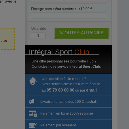
ent avec le
Flocage nom et/ou numéro :
+10,00 €
Quantité :
AJOUTER AU PANIER
qu'au
6
Intégral Sport
Club
Une offre personnalisée pour votre club ?
Contactez notre service
Integral Sport Club
.
Une question ? Un conseil ?
Notre service client est à votre écoute.
05 79 80 60 00
email
au
ou par
Livraison gratuite dès 100 € d'achat.
Paiement en ligne 100% sécurisé
Paiement par virement