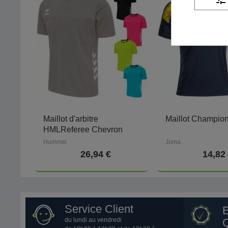
Maillot d'arbitre
Maillot Champion
HMLReferee Chevron
Hummel
Joma
26,94 €
14,82
Service Client
du lundi au vendredi
Q