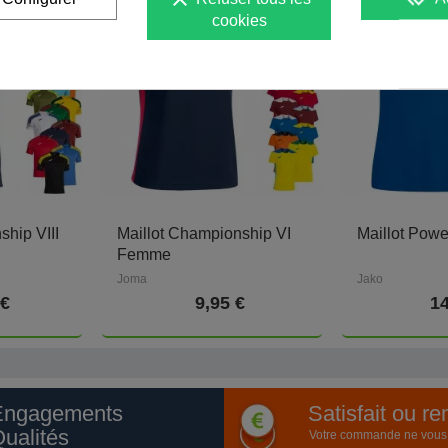
cookies
ship VIII
Maillot Championship VI
Maillot Pow
Femme
Joma
Jako
 €
9,95 €
14
Engagements
Satisfait ou r
ualités
Votre commande ne vous a