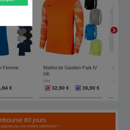
er Femme
Maillot de Gardien Park IV
Maillot
GK
Nike
Kappa
,94 €
32,90 €
39,90 €
20,
emboursé 60 jours
pporte pas une entière satisfaction ?