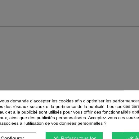
ous demande d'accepter les cookies afin d'optimiser les performances
és des réseaux sociaux et la pertinence de la publicité. Les cookies tier
ux et à la publicité sont utilisés pour vous offrir des fonctionnalités op
PEUVENT ÉGALEMENT VOUS INTÉRESSER
aux, ainsi que des publicités personnalisées. Acceptez-vous ces cookie
 associées à l'utilisation de vos données personnelles ?
-
40
%
-
50
%
PROMOTION
PROMOTION
clear
done_all
Configurer
Refuser tous les
A