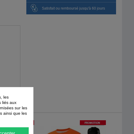
Satisfait ou remboursé jusqu'à 60 jours
, les
s liés aux
timisées sur les
s ainsi que les
-
40
%
-
40
%
PROMOTION
PROMOTION
ccepter