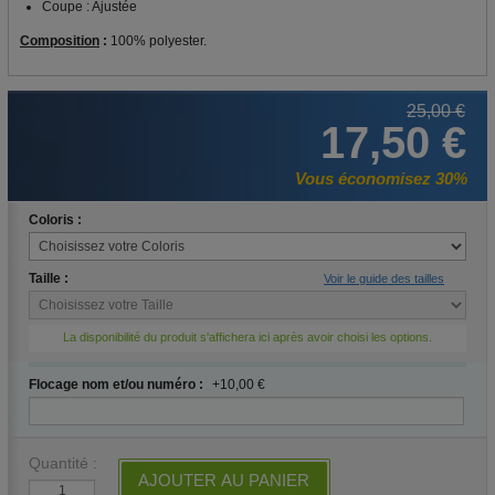
Coupe : Ajustée
Composition
:
100% polyester.
25,00 €
17,50 €
Vous économisez 30%
Coloris :
Taille :
Voir le guide des tailles
La disponibilité du produit s'affichera ici après avoir choisi les options.
Flocage nom et/ou numéro :
+10,00 €
Quantité :
AJOUTER AU PANIER