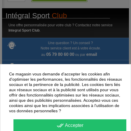
Intégral Sport
Club
Une offre personnalisée pour votre club ? Contactez notre service
Integral Sport Club
.
Une question ? Un conseil ?
Notre service client est à votre écoute.
05 79 80 60 00
email
au
ou par
Livraison gratuite dès 100 € d'achat.
Ce magasin vous demande d'accepter les cookies afin
Paiement en ligne 100% sécurisé
d'optimiser les performances, les fonctionnalités des réseaux
sociaux et la pertinence de la publicité. Les cookies tiers liés
aux réseaux sociaux et à la publicité sont utilisés pour vous
Paiement par virement
offrir des fonctionnalités optimisées sur les réseaux sociaux,
ainsi que des publicités personnalisées. Acceptez-vous ces
Satisfait ou remboursé jusqu'à 60 jours
cookies ainsi que les implications associées à l'utilisation de
vos données personnelles ?
NOUS PENSONS QUE CES ARTICLES
done_all
PEUVENT ÉGALEMENT VOUS INTÉRESSER
Accepter