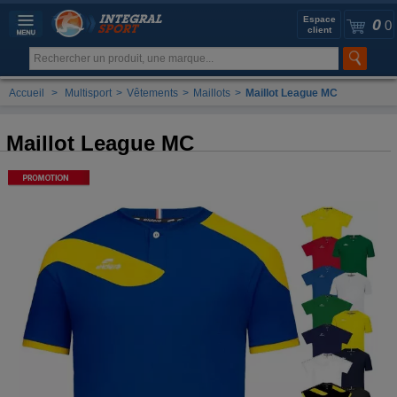
Espace
0
0
client
Accueil
>
Multisport
>
Vêtements
>
Maillots
>
Maillot League MC
Maillot League MC