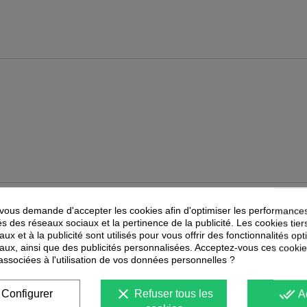
ous demande d'accepter les cookies afin d'optimiser les performances
PEUVENT ÉGALEMENT VOUS INTÉRESSER
és des réseaux sociaux et la pertinence de la publicité. Les cookies tier
ux et à la publicité sont utilisés pour vous offrir des fonctionnalités op
-
40
%
-
30
%
PROMOTION
PROMOTION
aux, ainsi que des publicités personnalisées. Acceptez-vous ces cookie
 associées à l'utilisation de vos données personnelles ?
clear
done_all
Configurer
Refuser tous les
A