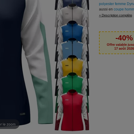
polyester femme Dyn
aussi en
coupe hom
+ Description complète
-40%
Offre valable jus
17 août 202
er le zoom