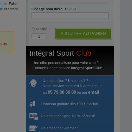
amic
. Existe
Flocage nom dos :
+6,00 €
me
et enfant.
Quantité :
AJOUTER AU PANIER
qu'au
6
Intégral Sport
Club
Une offre personnalisée pour votre club ?
Contactez notre service
Integral Sport Club
.
Une question ? Un conseil ?
Notre service client est à votre écoute.
05 79 80 60 00
email
au
ou par
Livraison gratuite dès 100 € d'achat.
Paiement en ligne 100% sécurisé
Paiement par virement