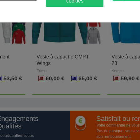
cookies
ment
Veste à capuche CMPT
Veste à cap
Wings
28
Erima
Kempa
53,50 €
60,00 €
65,00 €
59,90 
Engagements
Satisfait ou r
ualités
Votre commande ne vous a
Pas de panique, vous ave
roduits authentiques
son remboursement.