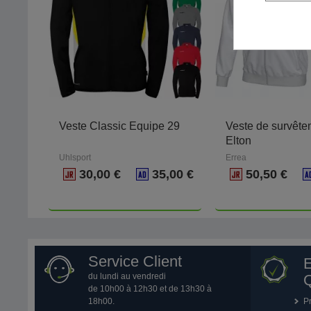
Veste Classic Equipe 29
Veste de survête
Elton
Uhlsport
Errea
30,00 €
35,00 €
50,50 €
Service Client
du lundi au vendredi
Q
de 10h00 à 12h30 et de 13h30 à
18h00.
P