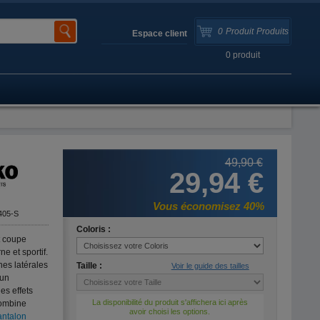
0
Produit
Produits
Espace client
0
produit
49,90 €
29,94 €
Vous économisez 40%
405-S
Coloris :
t coupe
 et sportif.
hes latérales
Taille :
Voir le guide des tailles
 un
es effets
La disponibilité du produit s'affichera ici après
combine
avoir choisi les options.
antalon