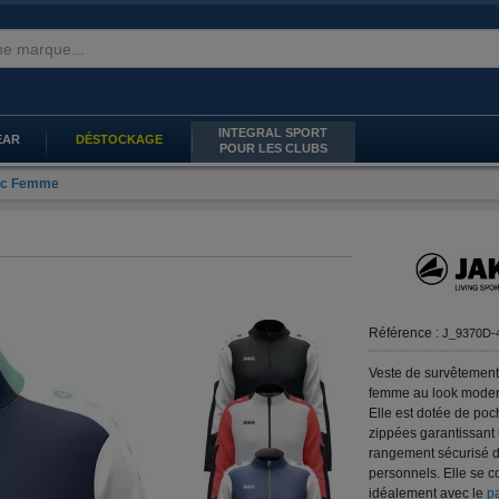
INTEGRAL SPORT
EAR
DÉSTOCKAGE
POUR LES CLUBS
mic Femme
Référence :
J_9370D-
Veste de survêtemen
femme au look moderne
Elle est dotée de poc
zippées garantissant
rangement sécurisé d
personnels. Elle se 
idéalement avec le
p