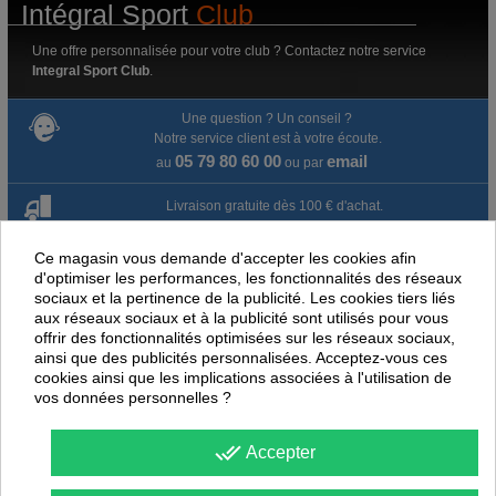
Intégral Sport
Club
Une offre personnalisée pour votre club ? Contactez notre service
Integral Sport Club
.
Une question ? Un conseil ?
Notre service client est à votre écoute.
05 79 80 60 00
email
au
ou par
Livraison gratuite dès 100 € d'achat.
Paiement en ligne 100% sécurisé
Ce magasin vous demande d'accepter les cookies afin
d'optimiser les performances, les fonctionnalités des réseaux
sociaux et la pertinence de la publicité. Les cookies tiers liés
Paiement par virement
aux réseaux sociaux et à la publicité sont utilisés pour vous
offrir des fonctionnalités optimisées sur les réseaux sociaux,
Satisfait ou remboursé jusqu'à 60 jours
ainsi que des publicités personnalisées. Acceptez-vous ces
cookies ainsi que les implications associées à l'utilisation de
vos données personnelles ?
NOUS PENSONS QUE CES ARTICLES
PEUVENT ÉGALEMENT VOUS INTÉRESSER
done_all
Accepter
-
40
%
-
34
PROMOTION
PROMOTION