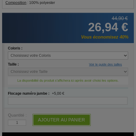
Composition
: 100% polyester
44,90 €
26,94 €
Vous économisez 40%
Coloris :
Taille :
Voir le guide des tailles
La disponibilité du produit s'affichera ici après avoir choisi les options.
Flocage numéro jambe :
+5,00 €
Quantité :
AJOUTER AU PANIER