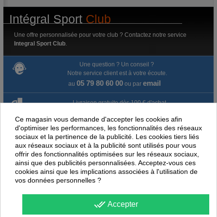
Intégral Sport
Club
Une offre personnalisée pour votre club ? Contactez notre service
Integral Sport Club
.
Une question ? Un conseil ?
Notre service client est à votre écoute.
05 79 80 60 00
email
au
ou par
Livraison gratuite dès 100 € d'achat.
Ce magasin vous demande d'accepter les cookies afin
Paiement en ligne 100% sécurisé
d'optimiser les performances, les fonctionnalités des réseaux
sociaux et la pertinence de la publicité. Les cookies tiers liés
Paiement par virement
aux réseaux sociaux et à la publicité sont utilisés pour vous
offrir des fonctionnalités optimisées sur les réseaux sociaux,
ainsi que des publicités personnalisées. Acceptez-vous ces
Satisfait ou remboursé jusqu'à 60 jours
cookies ainsi que les implications associées à l'utilisation de
vos données personnelles ?
NOUS PENSONS QUE CES ARTICLES
PEUVENT ÉGALEMENT VOUS INTÉRESSER
done_all
Accepter