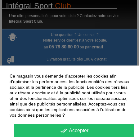
Intégral Sport
Club
Une offre personnalisée pour votre club ? Contactez notre service
Integral Sport Club
.
Une question ? Un conseil ?
Notre service client est à votre écoute.
05 79 80 60 00
email
au
ou par
Livraison gratuite dès 100 € d'achat.
Paiement en ligne 100% sécurisé
Ce magasin vous demande d'accepter les cookies afin
d'optimiser les performances, les fonctionnalités des réseaux
Paiement par virement
sociaux et la pertinence de la publicité. Les cookies tiers liés
aux réseaux sociaux et à la publicité sont utilisés pour vous
Satisfait ou remboursé jusqu'à 60 jours
offrir des fonctionnalités optimisées sur les réseaux sociaux,
ainsi que des publicités personnalisées. Acceptez-vous ces
cookies ainsi que les implications associées à l'utilisation de
NOUS PENSONS QUE CES ARTICLES
vos données personnelles ?
PEUVENT ÉGALEMENT VOUS INTÉRESSER
done_all
Accepter
-
40
%
-
25
PROMOTION
PROMOTION