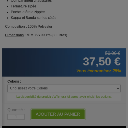
Compartiment chaussures
Fermeture zipée
Poche latérale zippée
Kappa et Banda sur les côtés
Composition
:
100% Polyester
Dimensions
: 70 x 35 x 33 cm (80 Litres)
50,00 €
37,50 €
Vous économisez 25%
Coloris :
La disponibilité du produit s'affichera ici après avoir choisi les options.
Quantité :
AJOUTER AU PANIER