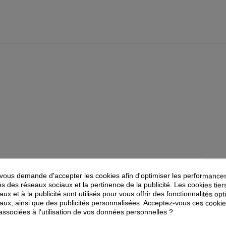
ous demande d'accepter les cookies afin d'optimiser les performances
és des réseaux sociaux et la pertinence de la publicité. Les cookies tier
ux et à la publicité sont utilisés pour vous offrir des fonctionnalités op
PEUVENT ÉGALEMENT VOUS INTÉRESSER
aux, ainsi que des publicités personnalisées. Acceptez-vous ces cookie
 associées à l'utilisation de vos données personnelles ?
-
25
%
-
25
%
PROMOTION
PROMOTION