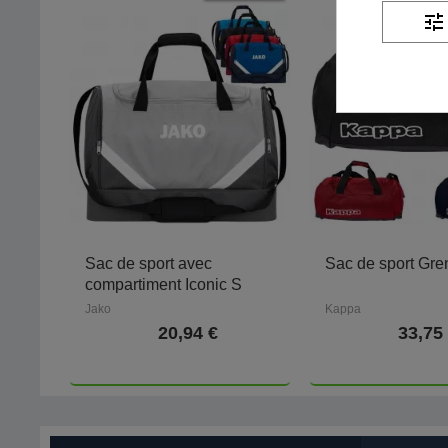
tune
Sac de sport avec
Sac de sport Gre
compartiment Iconic S
Jako
Kappa
20,94 €
33,75