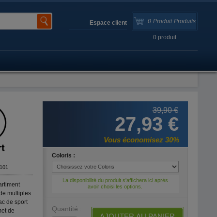
0
Produit
Produits
Espace client
0
produit
39,90 €
27,93 €
Vous économisez 30%
Coloris :
101
La disponibilité du produit s'affichera ici après
rtiment
avoir choisi les options.
de multiples
ac de sport
Quantité :
met de
AJOUTER AU PANIER