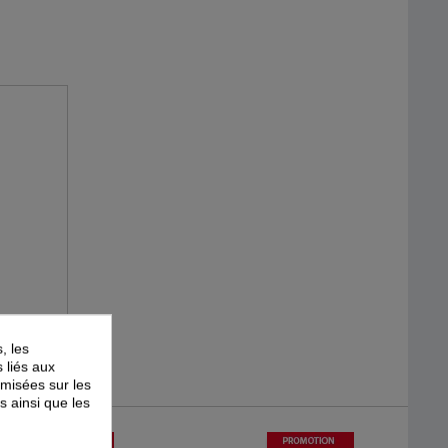
, les
s liés aux
timisées sur les
s ainsi que les
-
25
%
-
25
%
PROMOTION
PROMOTION