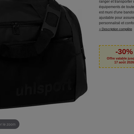
ranger et transporter 
équipements de toutes 
est muni d'une bando
ajustable pour assure
personnalisé et confo
+ Description complète
-30%
Offre valable jus
17 août 202
er le zoom