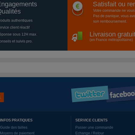
Engagements
Satisfait ou r
ualités
Votre commande ne vous a
Pas de panique, vous ave
roduits authentiques
son remboursement.
rvice client réactif
Livraison gratu
éponse sous 12H max.
(en France métropolitaine)
nseils et suivis pro.
INFOS PRATIQUES
SERVICE CLIENTS
Guide des tailles
Passer une commande
Moyens de paiement
Echange / Retour