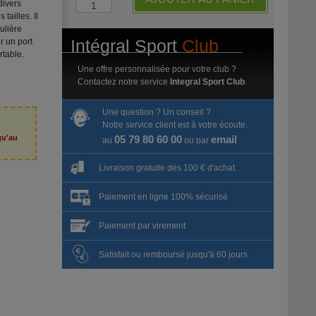
divers
tailles. Il
ulière
Intégral Sport
Club
r un port
rtable.
Une offre personnalisée pour votre club ?
Contactez notre service
Integral Sport Club
.
Une question ? Un conseil ?
Notre service client est à votre écoute.
qu'au
05 79 80 60 00
email
au
ou par
6
Livraison gratuite dès 100 € d'achat.
Paiement en ligne 100% sécurisé
Paiement par virement
Satisfait ou remboursé jusqu'à 60 jours