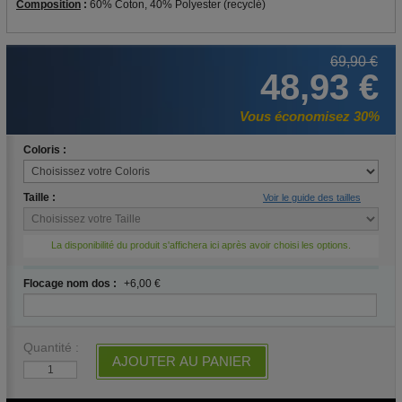
Composition
:
60% Coton, 40% Polyester (recyclé)
69,90 €
48,93 €
Vous économisez 30%
Coloris :
Taille :
Voir le guide des tailles
La disponibilité du produit s'affichera ici après avoir choisi les options.
Flocage nom dos :
+6,00 €
Quantité :
AJOUTER AU PANIER