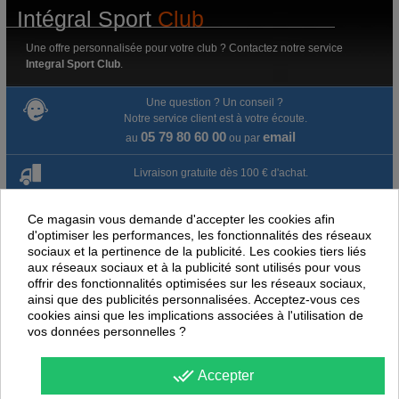
Intégral Sport
Club
Une offre personnalisée pour votre club ? Contactez notre service
Integral Sport Club
.
Une question ? Un conseil ?
Notre service client est à votre écoute.
05 79 80 60 00
email
au
ou par
Livraison gratuite dès 100 € d'achat.
Paiement en ligne 100% sécurisé
Ce magasin vous demande d'accepter les cookies afin
d'optimiser les performances, les fonctionnalités des réseaux
Paiement par virement
sociaux et la pertinence de la publicité. Les cookies tiers liés
aux réseaux sociaux et à la publicité sont utilisés pour vous
offrir des fonctionnalités optimisées sur les réseaux sociaux,
Satisfait ou remboursé jusqu'à 60 jours
ainsi que des publicités personnalisées. Acceptez-vous ces
cookies ainsi que les implications associées à l'utilisation de
vos données personnelles ?
NOUS PENSONS QUE CES ARTICLES
PEUVENT ÉGALEMENT VOUS INTÉRESSER
done_all
Accepter
-
40
%
-
30
PROMOTION
PROMOTION