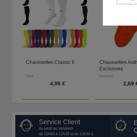
Chaussettes Classic II
Chaussettes Auth
Exclusives
Nike
Hummel
4,95 €
2,69 
Service Client
du lundi au vendredi
Q
de 10h00 à 12h30 et de 13h30 à