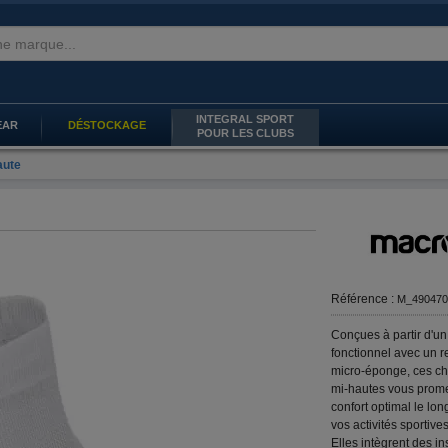
INTEGRAL SPORT
EAR
DÉSTOCKAGE
POUR LES CLUBS
aute
Référence :
M_490470
Conçues à partir d'un
fonctionnel avec un r
micro-éponge, ces ch
mi-hautes vous prome
confort optimal le lon
vos activités sportives 
Elles intègrent des ins