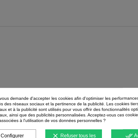
ous demande d'accepter les cookies afin d'optimiser les performances
PEUVENT ÉGALEMENT VOUS INTÉRESSER
és des réseaux sociaux et la pertinence de la publicité. Les cookies tier
ux et à la publicité sont utilisés pour vous offrir des fonctionnalités op
aux, ainsi que des publicités personnalisées. Acceptez-vous ces cookie
-
61
%
-
25
%
PROMOTION
PROMOTION
 associées à l'utilisation de vos données personnelles ?
clear
done_all
Configurer
Refuser tous les
A