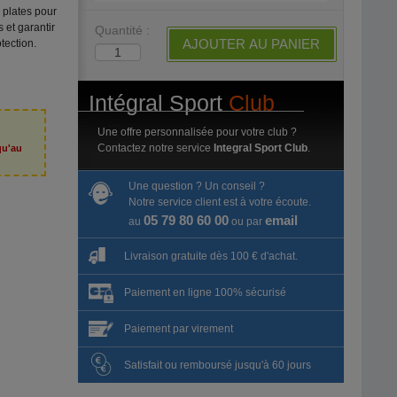
 plates pour
s et garantir
Quantité :
AJOUTER AU PANIER
tection.
Intégral Sport
Club
Une offre personnalisée pour votre club ?
Contactez notre service
Integral Sport Club
.
qu'au
6
Une question ? Un conseil ?
Notre service client est à votre écoute.
05 79 80 60 00
email
au
ou par
Livraison gratuite dès 100 € d'achat.
Paiement en ligne 100% sécurisé
Paiement par virement
Satisfait ou remboursé jusqu'à 60 jours