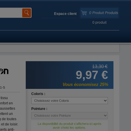
0
Produit
Produits
Espace client
0
produit
13,30 €
9,97 €
Vous économisez 25%
1-S
Coloris :
 tissu
enfort en
aussettes
Pointure :
ttent un
g de toutes
La disponibilité du produit s'affichera ici après
et de loisir.
avoir choisi les options.
erts anti-