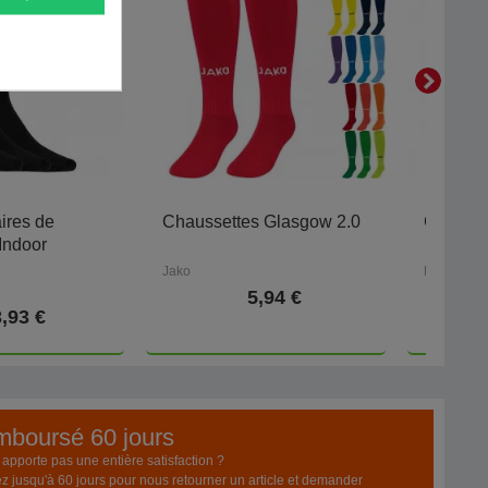
ires de
Chaussettes Glasgow 2.0
Chausse
Indoor
Jako
Hummel
5,94 €
,93 €
emboursé 60 jours
pporte pas une entière satisfaction ?
z jusqu'à 60 jours pour nous retourner un article et demander