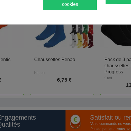
cookies
entic
Chaussettes Penao
Pack de 3 pa
chaussettes 
Progress
Kappa
Craft
€
6,75 €
13
Engagements
Satisfait ou r
ualités
Votre commande ne vous a
Pas de panique, vous ave