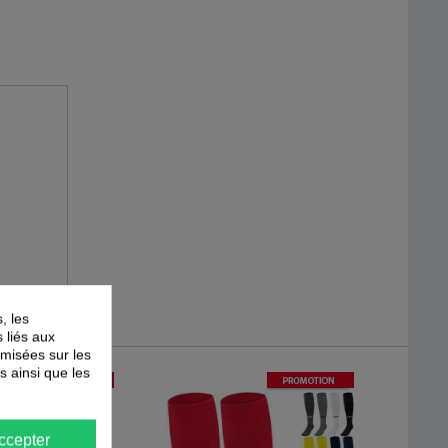
, les
s liés aux
timisées sur les
s ainsi que les
-
30
%
-
40
%
PROMOTION
PROMOTION
ccepter