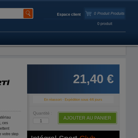
0
Produit
Produits
Espace client
0
produit
21,40 €
En réassort - Expédition sous 4/6 jours
Quantité :
tériau
AJOUTER AU PANIER
t, ces
ettent
e votre step