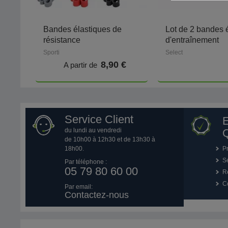
Bandes élastiques de
Lot de 2 bandes 
résistance
d'entraînement
Sporti
Select
8,90 €
A partir de
Service Client
du lundi au vendredi
Q
de 10h00 à 12h30 et de 13h30 à
18h00.
P
Se
Par téléphone :
05 79 80 60 00
R
Co
Par email:
Contactez-nous