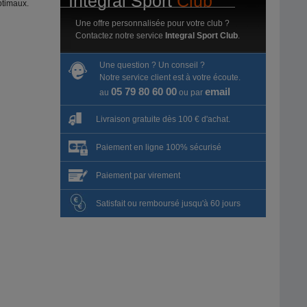
Intégral Sport
Club
ptimaux.
Une offre personnalisée pour votre club ?
Contactez notre service
Integral Sport Club
.
Une question ? Un conseil ?
Notre service client est à votre écoute.
05 79 80 60 00
email
au
ou par
Livraison gratuite dès 100 € d'achat.
Paiement en ligne 100% sécurisé
Paiement par virement
Satisfait ou remboursé jusqu'à 60 jours