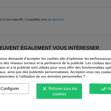
és et des objectifs. Compatible avec le
step seul
.
PEUVENT ÉGALEMENT VOUS INTÉRESSER
ous demande d'accepter les cookies afin d'optimiser les performances
és des réseaux sociaux et la pertinence de la publicité. Les cookies tier
ux et à la publicité sont utilisés pour vous offrir des fonctionnalités op
aux, ainsi que des publicités personnalisées. Acceptez-vous ces cookie
 associées à l'utilisation de vos données personnelles ?
clear
done_all
Configurer
Refuser tous les
A
cookies