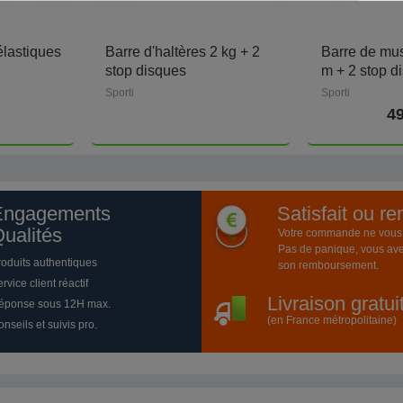
élastiques
Barre d'haltères 2 kg + 2
Barre de mus
stop disques
m + 2 stop d
Sporti
Sporti
49
Engagements
Satisfait ou r
ualités
Votre commande ne vous a
Pas de panique, vous ave
roduits authentiques
son remboursement.
rvice client réactif
Livraison gratu
éponse sous 12H max.
(en France métropolitaine)
nseils et suivis pro.