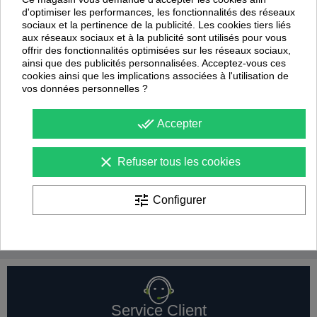
d'optimiser les performances, les fonctionnalités des réseaux
sociaux et la pertinence de la publicité. Les cookies tiers liés
aux réseaux sociaux et à la publicité sont utilisés pour vous
offrir des fonctionnalités optimisées sur les réseaux sociaux,
ainsi que des publicités personnalisées. Acceptez-vous ces
cookies ainsi que les implications associées à l'utilisation de
vos données personnelles ?
done_all
Accepter
clear
Refuser tous les cookies
Bandes élastiques de
Lot de 2 bandes élastiques
résistance
d'entraînement
tune
Configurer
Sporti
Select
A partir de
8,90 €
Service Client