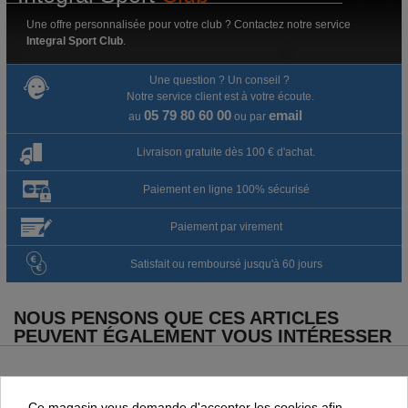
Une offre personnalisée pour votre club ? Contactez notre service
Integral Sport Club
.
Une question ? Un conseil ?
Notre service client est à votre écoute.
05 79 80 60 00
email
au
ou par
Livraison gratuite dès 100 € d'achat.
Paiement en ligne 100% sécurisé
Paiement par virement
Satisfait ou remboursé jusqu'à 60 jours
NOUS PENSONS QUE CES ARTICLES
PEUVENT ÉGALEMENT VOUS INTÉRESSER
Ce magasin vous demande d'accepter les cookies afin