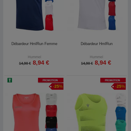
Débardeur HmlRun Femme
Débardeur HmlRun
Hummel
Hummel
8,94 €
8,94 €
14,90 €
14,90 €
Promotion
Promotion
-
25
%
-
25
%