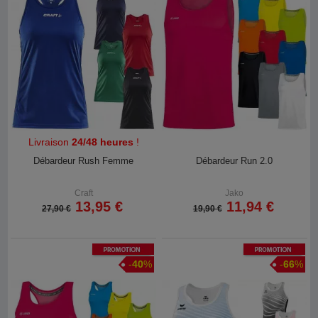
Livraison
24/48 heures
!
Débardeur Rush Femme
Débardeur Run 2.0
Craft
Jako
13,95 €
11,94 €
27,90 €
19,90 €
Promotion
Promotion
-
40
%
-
66
%