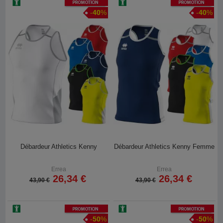
Promotion
Promotion
-
40
%
-
40
%
Débardeur Athletics Kenny
Débardeur Athletics Kenny Femme
Errea
Errea
26,34 €
26,34 €
43,90 €
43,90 €
Promotion
Promotion
-
50
%
-
50
%