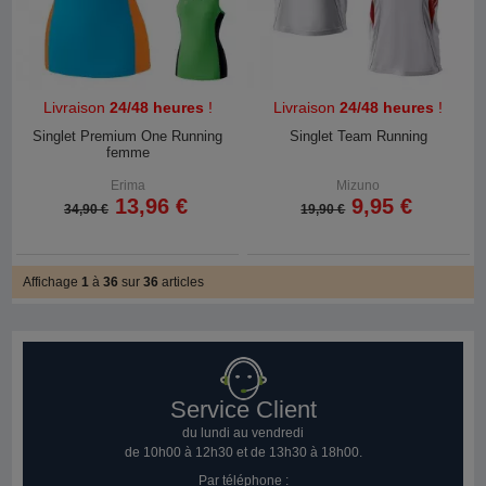
Livraison
24/48 heures
!
Livraison
24/48 heures
!
Singlet Premium One Running
Singlet Team Running
femme
Erima
Mizuno
13,96 €
9,95 €
34,90 €
19,90 €
Affichage
1
à
36
sur
36
articles
Service Client
du lundi au vendredi
de 10h00 à 12h30 et de 13h30 à 18h00.
Par téléphone :