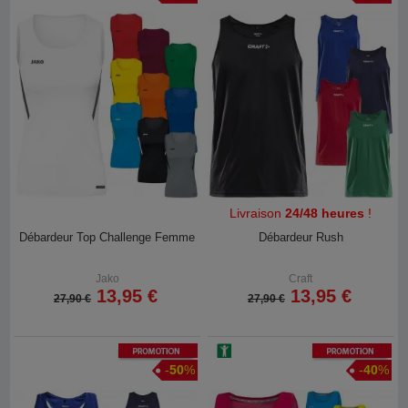
Livraison
24/48 heures
!
Débardeur Top Challenge Femme
Débardeur Rush
Jako
Craft
13,95 €
13,95 €
27,90 €
27,90 €
Promotion
Promotion
-
50
%
-
40
%