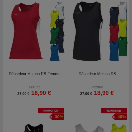
Débardeur Mizuno RB Femme
Débardeur Mizuno RB
Mizuno
Mizuno
18,90 €
18,90 €
27,00 €
27,00 €
Promotion
Promotion
-
30
%
-
40
%