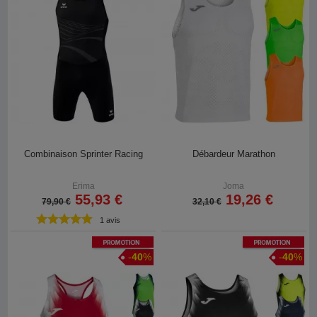
Combinaison Sprinter Racing
Débardeur Marathon
Erima
Joma
55,93 €
19,26 €
79,90 €
32,10 €
1 avis
Promotion
Promotion
-
40
%
-
40
%