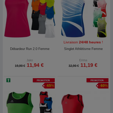
Livraison
24/48 heures
!
Débardeur Run 2.0 Femme
Singlet Athlétisme Femme
Jako
Erima
11,94 €
11,19 €
19,90 €
32,90 €
Promotion
Promotion
-
65
%
-
60
%