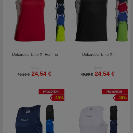
Débardeur Elite XI Femme
Débardeur Elite XI
Joma
Joma
24,54 €
24,54 €
40,90 €
40,90 €
Promotion
Promotion
-
40
%
-
40
%