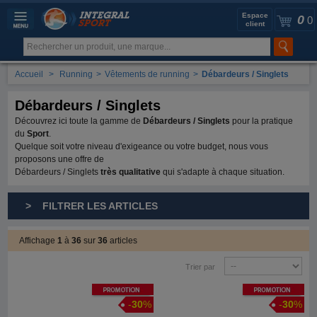
Espace
0
0
client
Accueil
>
Running
>
Vêtements de running
>
Débardeurs / Singlets
Débardeurs / Singlets
Découvrez ici toute la gamme de
Débardeurs / Singlets
pour la pratique
du
Sport
.
Quelque soit votre niveau d'exigeance ou votre budget, nous vous
proposons une offre de
Débardeurs / Singlets
très qualitative
qui s'adapte à chaque situation.
> FILTRER LES ARTICLES
Affichage
1
à
36
sur
36
articles
Trier par
Promotion
Promotion
-
30
%
-
30
%