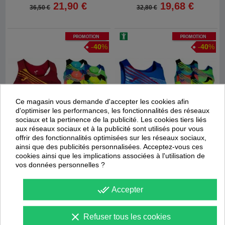
21,90 €
19,68 €
36,50 €
32,80 €
Promotion
Promotion
-
40
%
-
40
%
Ce magasin vous demande d'accepter les cookies afin
d'optimiser les performances, les fonctionnalités des réseaux
sociaux et la pertinence de la publicité. Les cookies tiers liés
aux réseaux sociaux et à la publicité sont utilisés pour vous
offrir des fonctionnalités optimisées sur les réseaux sociaux,
ainsi que des publicités personnalisées. Acceptez-vous ces
cookies ainsi que les implications associées à l'utilisation de
vos données personnelles ?
Livraison
24/48 heures
!
Débardeur Elite X Femme
Débardeur Elite X
done_all
Accepter
Joma
Joma
21,90 €
21,90 €
clear
36,50 €
36,50 €
Refuser tous les cookies