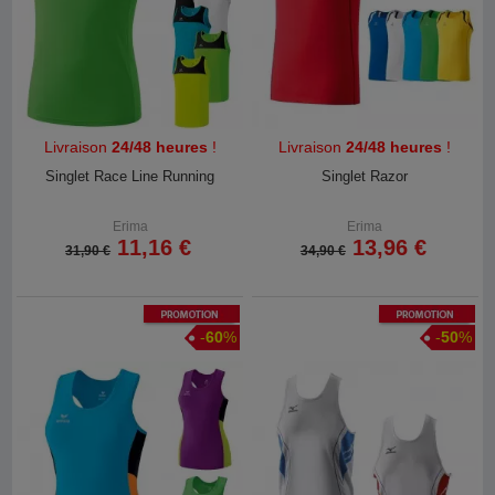
Livraison
24/48 heures
!
Livraison
24/48 heures
!
Singlet Race Line Running
Singlet Razor
Erima
Erima
11,16 €
13,96 €
31,90 €
34,90 €
Promotion
Promotion
-
60
%
-
50
%