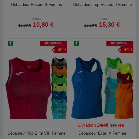
Débardeur Record II Femme
Débardeur Top Record II Femme
Joma
Joma
10,80 €
15,30 €
18,00 €
25,50 €
Promotion
Promotion
-
40
%
-
40
%
Livraison
24/48 heures
!
Débardeur Top Elite VIII Femme
Débardeur Elite IX Femme