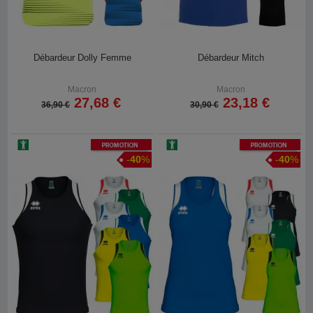
Débardeur Dolly Femme
Débardeur Mitch
Macron
Macron
27,68 €
23,18 €
36,90 €
30,90 €
Promotion
Promotion
-
40
%
-
40
%