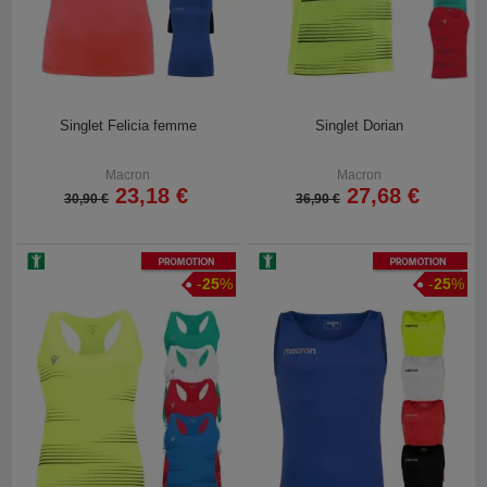
Singlet Felicia femme
Singlet Dorian
Macron
Macron
23,18 €
27,68 €
30,90 €
36,90 €
Promotion
Promotion
-
25
%
-
25
%