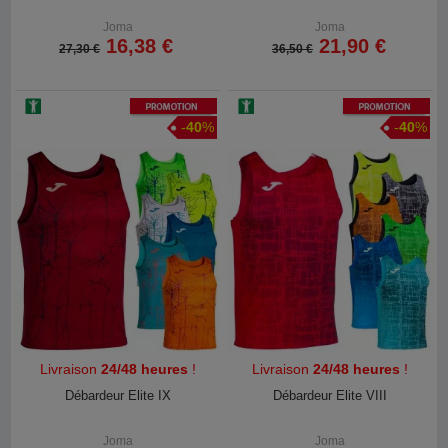
Joma
Joma
16,38 €
21,90 €
27,30 €
36,50 €
Promotion
Promotion
-
40
%
-
40
%
Livraison
24/48 heures
!
Livraison
24/48 heures
!
Débardeur Elite IX
Débardeur Elite VIII
Joma
Joma