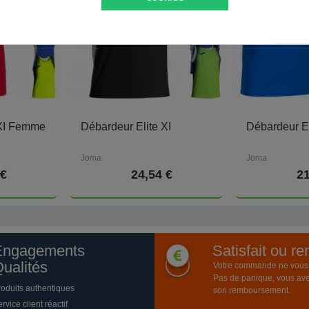
 XI Femme
Débardeur Elite XI
Débardeur El
Joma
Joma
 €
24,54 €
21
Engagements
Satisfait ou r
ualités
Votre commande ne vous a
Pas de panique, vous ave
roduits authentiques
son remboursement.
rvice client réactif