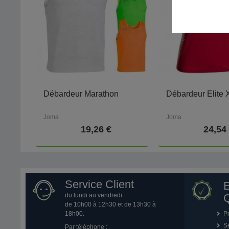
Débardeur Marathon
Débardeur Elite
Joma
Joma
19,26 €
24,54
Service Client
du lundi au vendredi
Q
de 10h00 à 12h30 et de 13h30 à
18h00.
P
Se
Par téléphone :