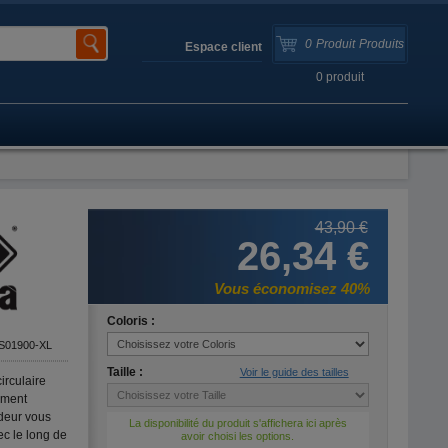
0
Produit
Produits
Espace client
0
produit
43,90 €
26,34 €
Vous économisez 40%
Coloris :
S01900-XL
Taille :
Voir le guide des tailles
irculaire
ement
rdeur vous
La disponibilité du produit s'affichera ici après
ec le long de
avoir choisi les options.