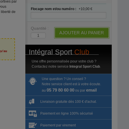
portives par
vous
Flocage nom et/ou numéro :
+10,00 €
liberté de
Quantité :
AJOUTER AU PANIER
Intégral Sport
Club
qu'au
6
Une offre personnalisée pour votre club ?
Contactez notre service
Integral Sport Club
.
Une question ? Un conseil ?
Notre service client est à votre écoute.
05 79 80 60 00
email
au
ou par
Livraison gratuite dès 100 € d'achat.
Paiement en ligne 100% sécurisé
Paiement par virement