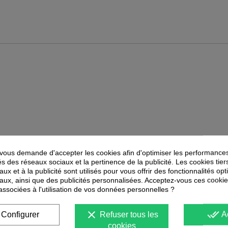
ous demande d'accepter les cookies afin d'optimiser les performances
PEUVENT ÉGALEMENT VOUS INTÉRESSER
és des réseaux sociaux et la pertinence de la publicité. Les cookies tier
ux et à la publicité sont utilisés pour vous offrir des fonctionnalités op
aux, ainsi que des publicités personnalisées. Acceptez-vous ces cookie
-
40
%
-
40
%
PROMOTION
PROMOTION
 associées à l'utilisation de vos données personnelles ?
clear
done_all
Configurer
Refuser tous les
A
cookies