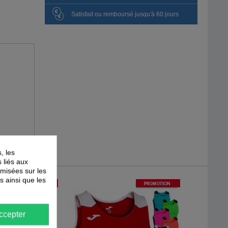
Satisfait ou remboursé jusqu'à 60 jours
, les
s liés aux
timisées sur les
s ainsi que les
-
40
%
-
40
%
PROMOTION
PROMOTION
ccepter