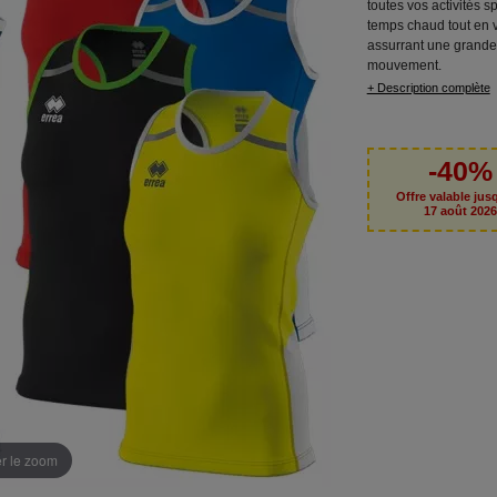
toutes vos activités s
temps chaud tout en 
assurrant une grande 
mouvement.
+ Description complète
-40%
Offre valable jus
17 août 202
er le zoom