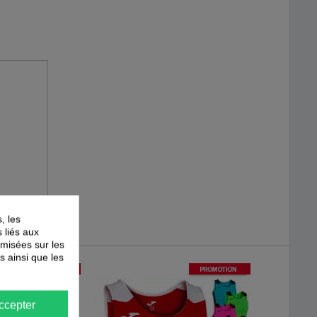
, les
s liés aux
timisées sur les
s ainsi que les
-
40
%
-
40
%
PROMOTION
PROMOTION
ccepter