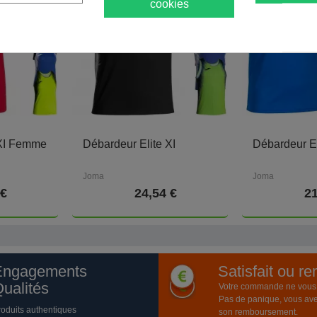
cookies
 XI Femme
Débardeur Elite XI
Débardeur El
Joma
Joma
 €
24,54 €
21
Engagements
Satisfait ou r
ualités
Votre commande ne vous a
Pas de panique, vous ave
roduits authentiques
son remboursement.