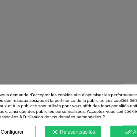
ous demande d'accepter les cookies afin d'optimiser les performances
és des réseaux sociaux et la pertinence de la publicité. Les cookies tier
PEUVENT ÉGALEMENT VOUS INTÉRESSER
ux et à la publicité sont utilisés pour vous offrir des fonctionnalités op
aux, ainsi que des publicités personnalisées. Acceptez-vous ces cookie
-
40
%
-
40
%
 associées à l'utilisation de vos données personnelles ?
PROMOTION
PROMOTION
clear
done_all
Configurer
Refuser tous les
A