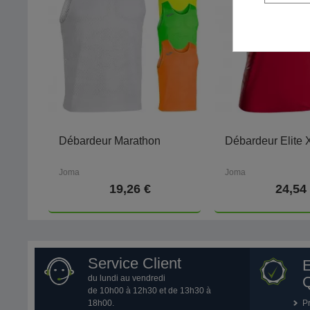
Débardeur Marathon
Débardeur Elite
Joma
Joma
19,26 €
24,54
Service Client
du lundi au vendredi
Q
de 10h00 à 12h30 et de 13h30 à
18h00.
P