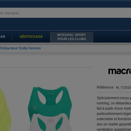
INTEGRAL SPORT
EAR
DÉSTOCKAGE
POUR LES CLUBS
Débardeur Dolly Femme
Référence :
M_713315
Spécialement conçu p
running, ce débardeu
fait à partir d'une mat
particulièrement légè
extensible et fonction
dos en maille garanti
ventilation supplémen