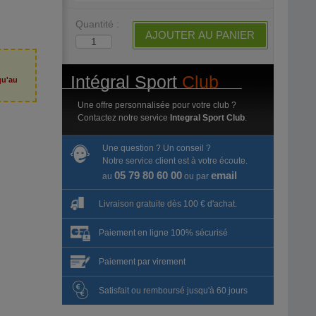
Quantité :
AJOUTER AU PANIER
Intégral Sport
Club
qu'au
6
Une offre personnalisée pour votre club ?
Contactez notre service
Integral Sport Club
.
Une question ? Un conseil ?
Notre service client est à votre écoute.
05 79 80 60 00
email
au
ou par
Livraison gratuite dès 100 € d'achat.
Paiement en ligne 100% sécurisé
Paiement par virement
Satisfait ou remboursé jusqu'à 60 jours