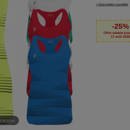
+ Description complète
-25%
Offre valable jus
17 août 202
er le zoom