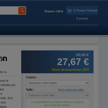
0
Produit
Produits
Espace client
0
produit
36,90 €
27,67 €
Vous économisez 25%
09-XL
Coloris :
our le
r femme est
ière
Taille :
Voir le guide des tailles
re,
nelle. Son
La disponibilité du produit s'affichera ici après
t une
avoir choisi les options.
taire.