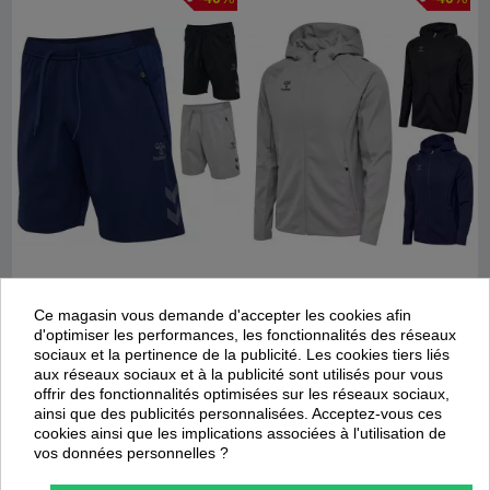
Short HmlCima 2.0
Veste à capuche HmlCima 2.0
Ce magasin vous demande d'accepter les cookies afin
d'optimiser les performances, les fonctionnalités des réseaux
Hummel
Hummel
sociaux et la pertinence de la publicité. Les cookies tiers liés
26,94 €
47,94 €
44,90 €
79,90 €
aux réseaux sociaux et à la publicité sont utilisés pour vous
offrir des fonctionnalités optimisées sur les réseaux sociaux,
ainsi que des publicités personnalisées. Acceptez-vous ces
Promotion
Promotion
cookies ainsi que les implications associées à l'utilisation de
-
40
%
-
40
%
vos données personnelles ?