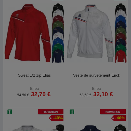
Sweat 1/2 zip Elias
Veste de survêtement Erick
Errea
Errea
32,70 €
32,10 €
54,50 €
53,50 €
Promotion
Promotion
-
40
%
-
40
%