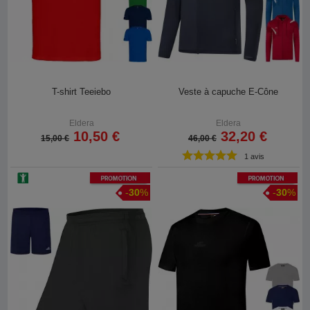
T-shirt Teeiebo
Veste à capuche E-Cône
Eldera
Eldera
10,50 €
32,20 €
15,00 €
46,00 €
1 avis
Promotion
Promotion
-
30
%
-
30
%