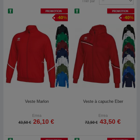
Trier par
Promotion
Promotion
-
40
%
-
40
%
Veste Marlon
Veste à capuche Eber
Errea
Errea
26,10 €
43,50 €
43,50 €
72,50 €