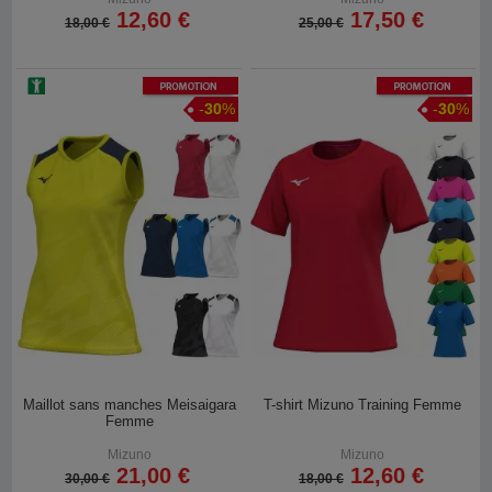
12,60 €
17,50 €
18,00 €
25,00 €
Promotion
Promotion
-
30
%
-
30
%
Maillot sans manches Meisaigara
T-shirt Mizuno Training Femme
Femme
Mizuno
Mizuno
21,00 €
12,60 €
30,00 €
18,00 €