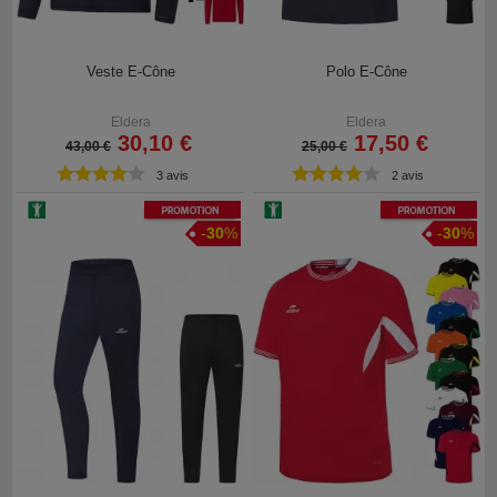
Veste E-Cône
Polo E-Cône
Eldera
Eldera
30,10 €
17,50 €
43,00 €
25,00 €
3 avis
2 avis
Promotion
Promotion
-
30
%
-
30
%