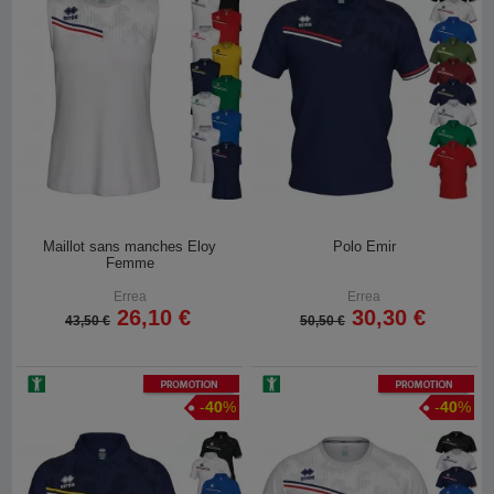
Maillot sans manches Eloy
Polo Emir
Femme
Errea
Errea
26,10 €
30,30 €
43,50 €
50,50 €
Promotion
Promotion
-
40
%
-
40
%