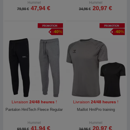
Hummel
Hummel
47,94 €
20,97 €
79,90 €
34,96 €
Promotion
Promotion
-
40
%
-
40
%
Livraison
24/48 heures
!
Livraison
24/48 heures
!
Pantalon HmlTech Fleece Regular
Maillot HmlPro training
Hummel
Hummel
41,94 €
20,97 €
69,90 €
34,96 €