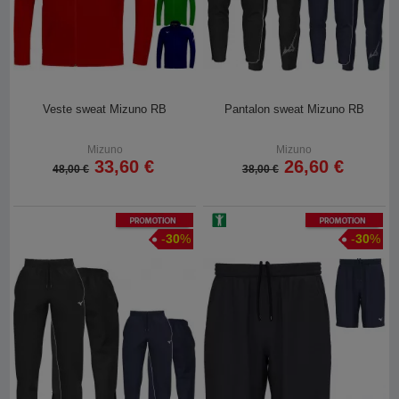
Veste sweat Mizuno RB
Pantalon sweat Mizuno RB
Mizuno
Mizuno
33,60 €
26,60 €
48,00 €
38,00 €
Promotion
Promotion
-
30
%
-
30
%