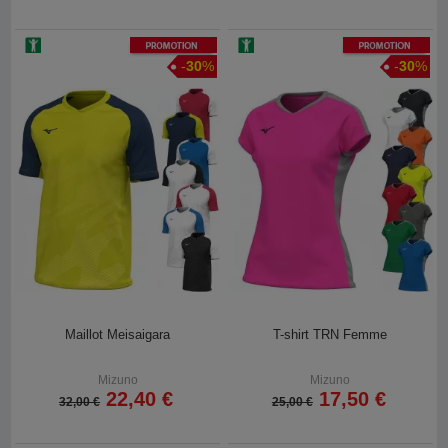
Promotion
Promotion
-
30
%
-
30
%
Maillot Meisaigara
T-shirt TRN Femme
Mizuno
Mizuno
22,40 €
17,50 €
32,00 €
25,00 €