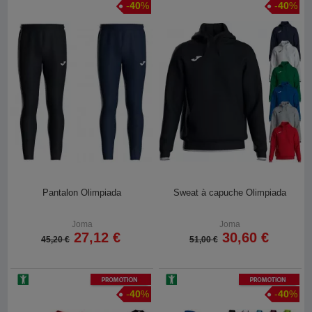
-
40
%
-
40
%
Pantalon Olimpiada
Sweat à capuche Olimpiada
Joma
Joma
27,12 €
30,60 €
45,20 €
51,00 €
Promotion
Promotion
-
40
%
-
40
%