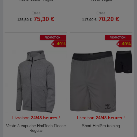
Errea
Errea
75,30 €
70,20 €
125,50 €
117,00 €
Promotion
Promotion
-
40
%
-
40
%
Livraison
24/48 heures
!
Livraison
24/48 heures
!
Veste à capuche HmlTech Fleece
Short HmlPro training
Regular