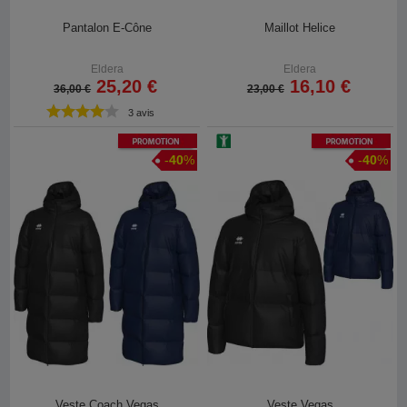
Pantalon E-Cône
Maillot Helice
Eldera
Eldera
25,20 €
16,10 €
36,00 €
23,00 €
3 avis
Promotion
Promotion
-
40
%
-
40
%
Veste Coach Vegas
Veste Vegas