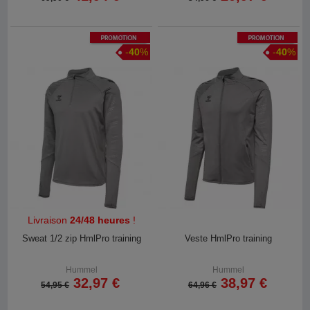
Promotion
Promotion
-
40
%
-
40
%
Livraison
24/48 heures
!
Sweat 1/2 zip HmlPro training
Veste HmlPro training
Hummel
Hummel
32,97 €
38,97 €
54,95 €
64,96 €