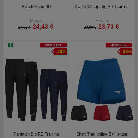
Polo Mizuno RB
Sweat 1/2 zip Big RB Training
Mizuno
Mizuno
24,43 €
23,73 €
34,90 €
33,90 €
Promotion
Promotion
-
30
%
-
30
%
Pantalon Big RB Training
Short Trad Volley-Ball longer