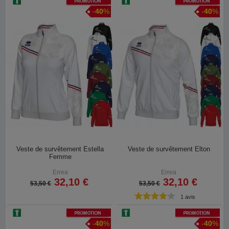
Promotion
Promotion
-
40
%
-
40
%
Veste de survêtement Estella
Veste de survêtement Elton
Femme
Errea
Errea
32,10 €
32,10 €
53,50 €
53,50 €
1 avis
Promotion
Promotion
-
40
%
-
40
%