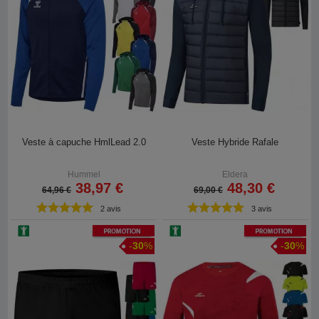
Veste à capuche HmlLead 2.0
Veste Hybride Rafale
Hummel
Eldera
38,97 €
48,30 €
64,96 €
69,00 €
2 avis
3 avis
Promotion
Promotion
-
30
%
-
30
%