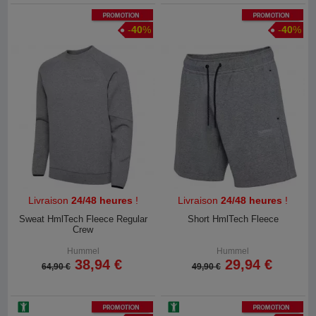
Promotion
Promotion
-
40
%
-
40
%
Livraison
24/48 heures
!
Livraison
24/48 heures
!
Sweat HmlTech Fleece Regular
Short HmlTech Fleece
Crew
Hummel
Hummel
38,94 €
29,94 €
64,90 €
49,90 €
Promotion
Promotion