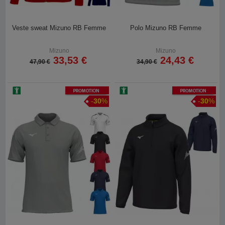
Veste sweat Mizuno RB Femme
Polo Mizuno RB Femme
Mizuno
Mizuno
33,53 €
24,43 €
47,90 €
34,90 €
Promotion
Promotion
-
30
%
-
30
%