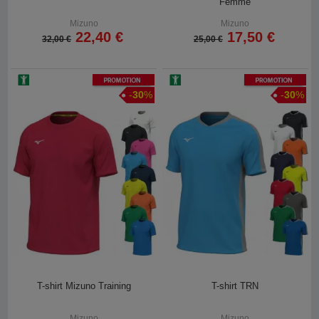
Femme
Mizuno
Mizuno
22,40 €
17,50 €
32,00 €
25,00 €
Promotion
Promotion
-
30
%
-
30
%
T-shirt Mizuno Training
T-shirt TRN
Mizuno
Mizuno