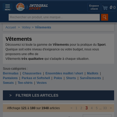
Espace
0
0
client
Accueil
>
Volley
>
Vêtements
Vêtements
Découvrez ici toute la gamme de
Vêtements
pour la pratique du
Sport
.
Quelque soit votre niveau d'exigeance ou votre budget, nous vous
proposons une offre de
Vêtements
très qualitative
qui s'adapte à chaque situation.
Sous-catégories :
Bermudas
|
Chaussettes
|
Ensembles maillot / short
|
Maillots
|
Pantalons
|
Parkas et Softshell
|
Polos
|
Shorts
|
Survêtements
|
Sweats
|
Tee-shirts
|
Vestes
> FILTRER LES ARTICLES
3
Affichage
121
à
180
sur
1948
articles
<
1
2
4
5
...
33
>