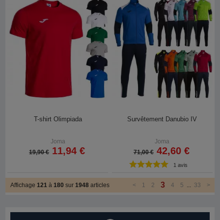
T-shirt Olimpiada
Survêtement Danubio IV
Joma
Joma
11,94 €
42,60 €
19,90 €
71,00 €
1 avis
3
Affichage
121
à
180
sur
1948
articles
<
1
2
4
5
...
33
>