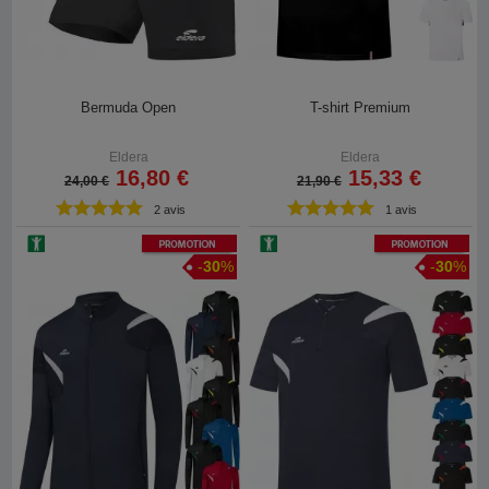
Bermuda Open
T-shirt Premium
Eldera
Eldera
16,80 €
15,33 €
24,00 €
21,90 €
2 avis
1 avis
Promotion
Promotion
-
30
%
-
30
%