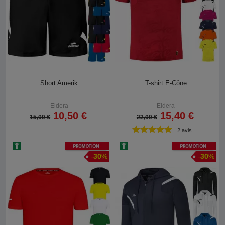
Short Amerik
T-shirt E-Cône
Eldera
Eldera
10,50 €
15,40 €
15,00 €
22,00 €
2 avis
Promotion
Promotion
-
30
%
-
30
%