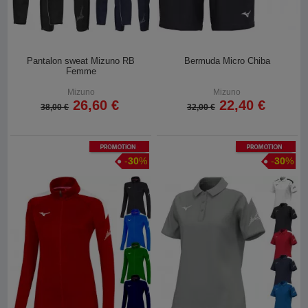
Pantalon sweat Mizuno RB
Bermuda Micro Chiba
Femme
Mizuno
Mizuno
26,60 €
22,40 €
38,00 €
32,00 €
Promotion
Promotion
-
30
%
-
30
%