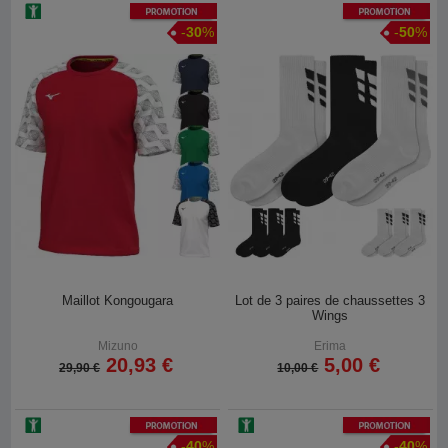
Promotion
Promotion
-
30
%
-
50
%
Maillot Kongougara
Lot de 3 paires de chaussettes 3
Wings
Mizuno
Erima
20,93 €
5,00 €
29,90 €
10,00 €
Promotion
Promotion
-
40
%
-
40
%