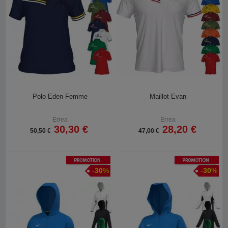
Polo Eden Femme
Maillot Evan
Errea
Errea
30,30 €
28,20 €
50,50 €
47,00 €
Promotion
Promotion
-
30
%
-
30
%