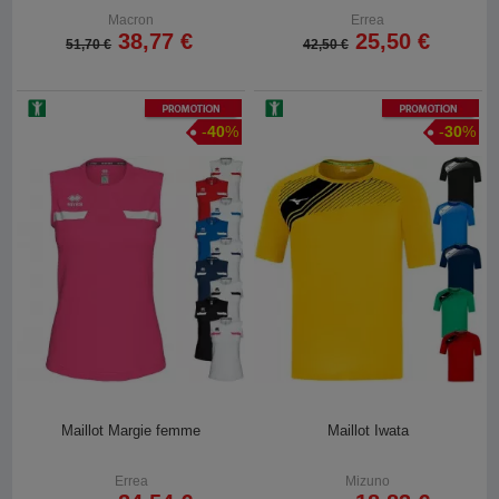
Macron
Errea
38,77 €
25,50 €
51,70 €
42,50 €
Promotion
Promotion
-
40
%
-
30
%
Maillot Margie femme
Maillot Iwata
Errea
Mizuno