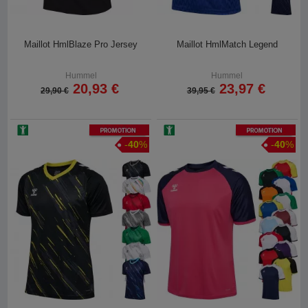
Maillot HmlBlaze Pro Jersey
Maillot HmlMatch Legend
Hummel
Hummel
20,93 €
23,97 €
29,90 €
39,95 €
Promotion
Promotion
-
40
%
-
40
%