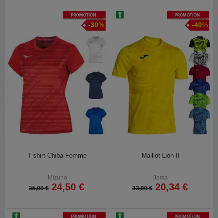
Promotion
Promotion
-
30
%
-
40
%
T-shirt Chiba Femme
Maillot Lion II
Mizuno
Joma
24,50 €
20,34 €
35,00 €
33,90 €
Promotion
Promotion