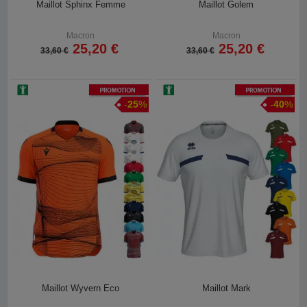
Maillot Sphinx Femme
Maillot Golem
Macron
Macron
25,20 €
25,20 €
33,60 €
33,60 €
Promotion
Promotion
-
25
%
-
40
%
Maillot Wyvern Eco
Maillot Mark