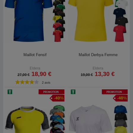
Maillot Fensif
Maillot Derbya Femme
Eldera
Eldera
18,90 €
13,30 €
27,00 €
19,00 €
2 avis
Promotion
Promotion
-
40
%
-
40
%