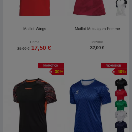
Maillot Wings
Maillot Meisaigara Femme
Erima
Mizuno
17,50 €
32,00 €
25,00 €
Promotion
Promotion
-
30
%
-
40
%