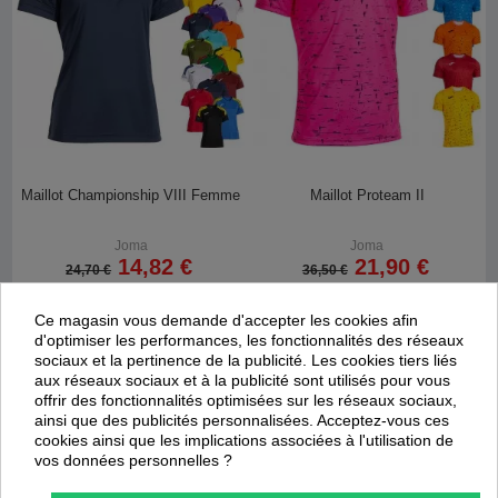
Maillot Championship VIII Femme
Maillot Proteam II
Joma
Joma
14,82 €
21,90 €
24,70 €
36,50 €
Ce magasin vous demande d'accepter les cookies afin
Promotion
Promotion
d'optimiser les performances, les fonctionnalités des réseaux
-
40
%
-
30
%
sociaux et la pertinence de la publicité. Les cookies tiers liés
aux réseaux sociaux et à la publicité sont utilisés pour vous
offrir des fonctionnalités optimisées sur les réseaux sociaux,
ainsi que des publicités personnalisées. Acceptez-vous ces
cookies ainsi que les implications associées à l'utilisation de
vos données personnelles ?