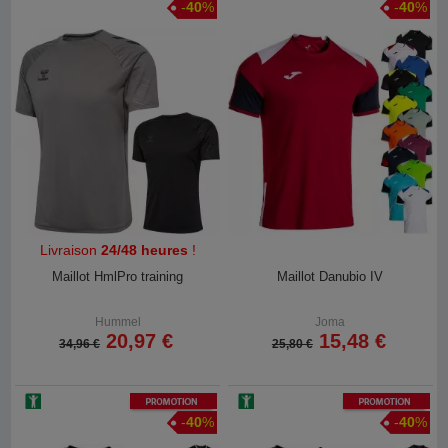
-
40
%
-
40
%
Livraison
24/48 heures
!
Maillot HmlPro training
Maillot Danubio IV
Hummel
Joma
20,97 €
15,48 €
34,96 €
25,80 €
Promotion
Promotion
-
40
%
-
40
%