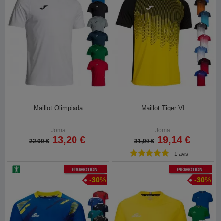
Maillot Olimpiada
Maillot Tiger VI
Joma
Joma
13,20 €
19,14 €
22,00 €
31,90 €
1 avis
Promotion
Promotion
-
30
%
-
30
%