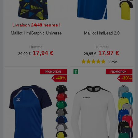
Livraison
24/48 heures
!
Maillot HmlGraphic Universe
Maillot HmlLead 2.0
Hummel
Hummel
17,94 €
17,97 €
29,90 €
29,95 €
1 avis
Promotion
Promotion
-
40
%
-
30
%