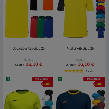
Débardeur Athletics 29
Maillot Athletics 29
Kempa
Kempa
16,10 €
16,10 €
23,00 €
23,00 €
1 avis
Promotion
Promotion
-
40
%
-
40
%