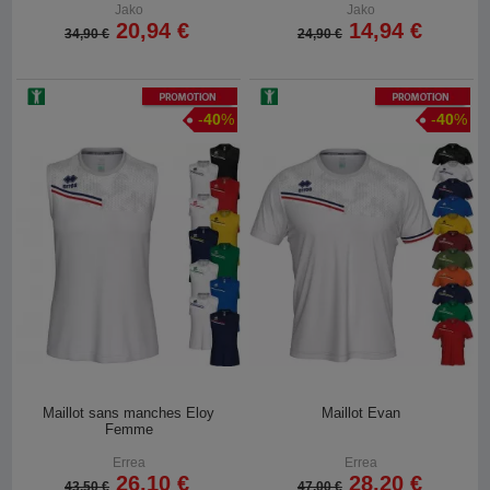
Jako
Jako
20,94 €
14,94 €
34,90 €
24,90 €
Promotion
Promotion
-
40
%
-
40
%
Maillot sans manches Eloy
Maillot Evan
Femme
Errea
Errea
26,10 €
28,20 €
43,50 €
47,00 €