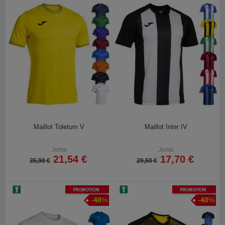
Maillot Toletum V
Maillot Inter IV
Joma
Joma
21,54 €
17,70 €
35,90 €
29,50 €
Promotion
Promotion
-
40
%
-
40
%