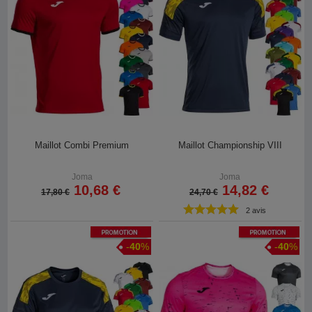
Maillot Combi Premium
Maillot Championship VIII
Joma
Joma
10,68 €
14,82 €
17,80 €
24,70 €
2 avis
Promotion
Promotion
-
40
%
-
40
%