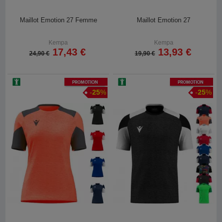
Maillot Emotion 27 Femme
Maillot Emotion 27
Kempa
Kempa
17,43 €
13,93 €
24,90 €
19,90 €
Promotion
Promotion
-
25
%
-
25
%