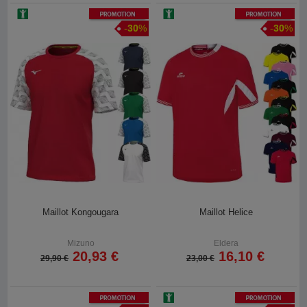
Promotion
Promotion
-
30
%
-
30
%
Maillot Kongougara
Maillot Helice
Mizuno
Eldera
20,93 €
16,10 €
29,90 €
23,00 €
Promotion
Promotion