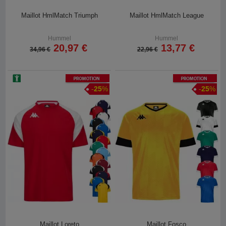
Maillot HmlMatch Triumph
Maillot HmlMatch League
Hummel
Hummel
20,97 €
13,77 €
34,96 €
22,96 €
Promotion
Promotion
-
25
%
-
25
%
Maillot Loreto
Maillot Fosco