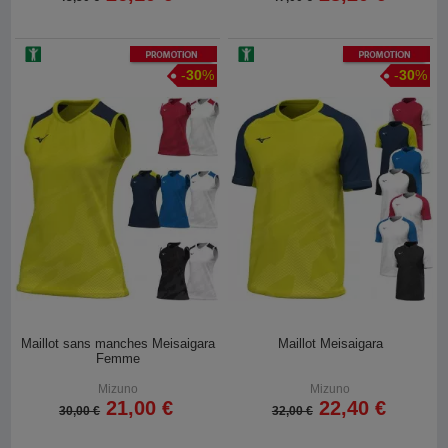
Promotion
Promotion
-
30
%
-
30
%
Maillot sans manches Meisaigara
Maillot Meisaigara
Femme
Mizuno
Mizuno
21,00 €
22,40 €
30,00 €
32,00 €