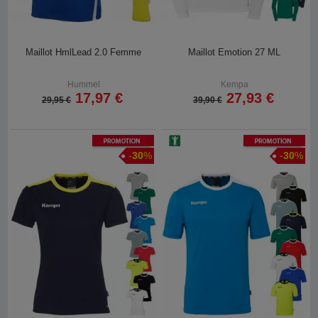
Maillot HmlLead 2.0 Femme
Maillot Emotion 27 ML
Hummel
Kempa
17,97 €
27,93 €
29,95 €
39,90 €
Promotion
Promotion
-
30
%
-
30
%