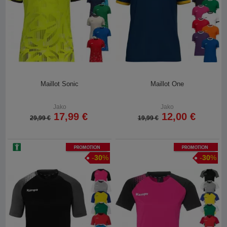
Maillot Sonic
Maillot One
Jako
Jako
17,99 €
12,00 €
29,99 €
19,99 €
Promotion
Promotion
-
30
%
-
30
%