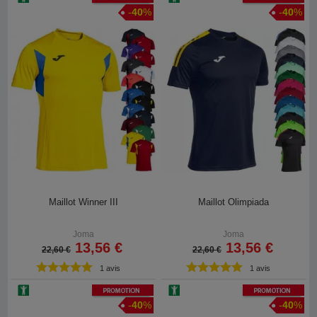
-
40
%
-
40
%
Maillot Winner III
Maillot Olimpiada
Joma
Joma
13,56 €
13,56 €
22,60 €
22,60 €
1 avis
1 avis
Promotion
Promotion
-
40
%
-
40
%