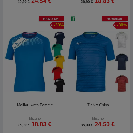
24,54 €
18,83 €
40,90 €
26,90 €
Promotion
Promotion
-
30
%
-
30
%
Maillot Iwata Femme
T-shirt Chiba
Mizuno
Mizuno
18,83 €
24,50 €
26,90 €
35,00 €