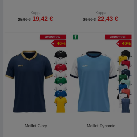
Kappa
Kappa
19,42 €
22,43 €
25,90 €
29,90 €
Promotion
Promotion
-
40
%
-
40
%
Maillot Glory
Maillot Dynamic