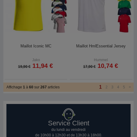
Maillot Iconic MC
Maillot HmlEssential Jersey
Jako
Hummel
11,94 €
10,74 €
19,90 €
17,90 €
1
Affichage
1
à
60
sur
267
articles
2
3
4
5
>
Service Client
du lundi au vendredi
de 10h00 à 12h30 et de 13h30 à 18h00.