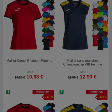
Maillot Combi Premium Femme
Maillot sans manches
Championship VIII Femme
Joma
Joma
10,68 €
12,90 €
17,80 €
21,50 €
Promotion
Promotion
-
40
%
-
40
%