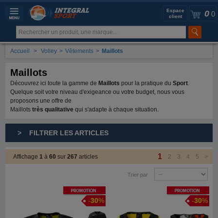
Espace
0
0
client
Accueil
>
Volley
>
Vêtements
>
Maillots
Maillots
Découvrez ici toute la gamme de
Maillots
pour la pratique du
Sport
.
Quelque soit votre niveau d'exigeance ou votre budget, nous vous
proposons une offre de
Maillots
très qualitative
qui s'adapte à chaque situation.
> FILTRER LES ARTICLES
1
Affichage
1
à
60
sur
267
articles
2
3
4
5
>
Trier par
Promotion
Promotion
-
30
%
-
30
%