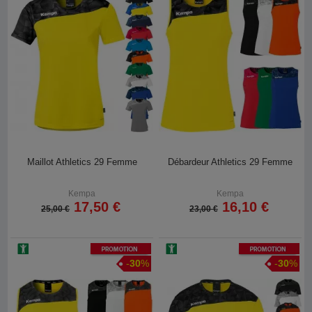
Maillot Athletics 29 Femme
Débardeur Athletics 29 Femme
Kempa
Kempa
17,50 €
16,10 €
25,00 €
23,00 €
Promotion
Promotion
-
30
%
-
30
%